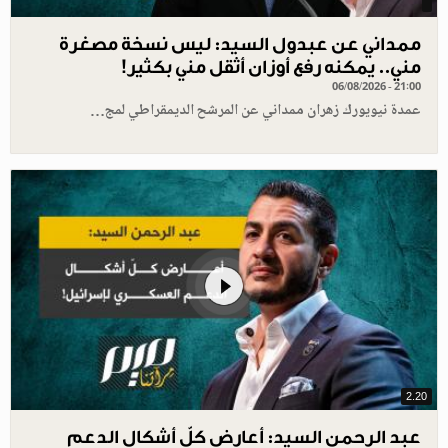
ممداني عن عبدول السيد: ليس نسخة مصغرة
مني.. يمكنه رفع أوزان أثقل مني بكثير!
06/08/2026 - 21:00
عمدة نيويورك زهران ممداني عن المرشح الديمقراطي لمج…
2.20
عبد الرحمن السيد: أعارض كلّ أشكال الدعم