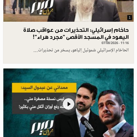
1
حاخام إسرائيلي: التحذيرات من عواقب صلاة
اليهود في المسجد الأقصى "مجرد هراء"!
07/08/2026 - 11:16
الحاخام الإسرائيلي شموئيل إلياهو، يسخر من تحذيرات…