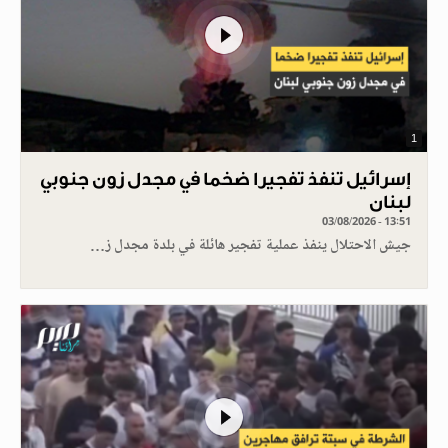
1
إسرائيل تنفذ تفجيرا ضخما في مجدل زون جنوبي
لبنان
03/08/2026 - 13:51
جيش الاحتلال ينفذ عملية تفجير هائلة في بلدة مجدل ز…