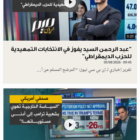
0.20
"عبد الرحمن السيد يفوز في الانتخابات التمهيدية
للحزب الديمقراطي"
05/08/2026 - 09:45
تقرير إخباري لـ إن بي سي نيوز: "المرشح المسلم من أ…