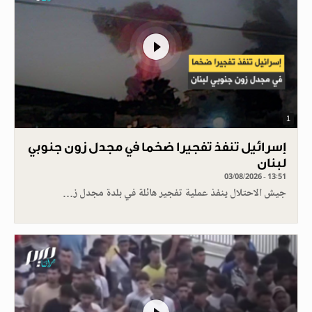
1
إسرائيل تنفذ تفجيرا ضخما في مجدل زون جنوبي
لبنان
03/08/2026 - 13:51
جيش الاحتلال ينفذ عملية تفجير هائلة في بلدة مجدل ز…