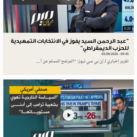
0.20
"عبد الرحمن السيد يفوز في الانتخابات التمهيدية
للحزب الديمقراطي"
05/08/2026 - 09:45
تقرير إخباري لـ إن بي سي نيوز: "المرشح المسلم من أ…