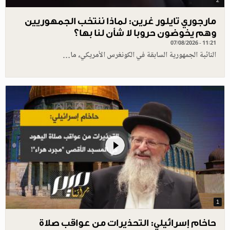
2
مارجوري تايلور غرين: لماذا ننتخب الجمهوريين
وهم يخوضون حروبا لا شأن لنا بها؟
07/08/2026 - 11:21
النائبة الجمهورية السابقة في الكونغرس الأمريكي، ما…
1
حاخام إسرائيلي: التحذيرات من عواقب صلاة