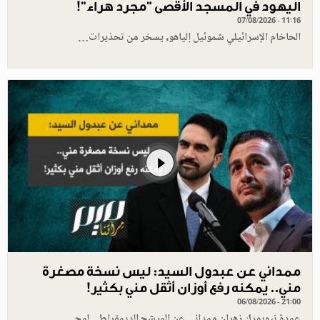
اليهود في المسجد الأقصى "مجرد هراء"!
07/08/2026 - 11:16
الحاخام الإسرائيلي شموئيل إلياهو، يسخر من تحذيرات…
ممداني عن عبدول السيد: ليس نسخة مصغرة
مني.. يمكنه رفع أوزان أثقل مني بكثير!
06/08/2026 - 21:00
عمدة نيويورك زهران ممداني عن المرشح الديمقراطي لمج…