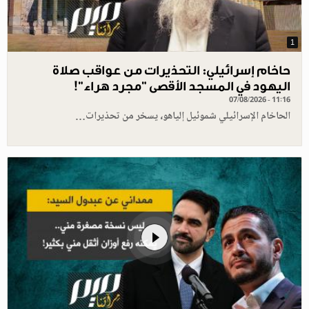
1
حاخام إسرائيلي: التحذيرات من عواقب صلاة
اليهود في المسجد الأقصى "مجرد هراء"!
07/08/2026 - 11:16
الحاخام الإسرائيلي شموئيل إلياهو، يسخر من تحذيرات…