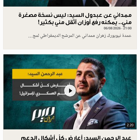
ممداني عن عبدول السيد: ليس نسخة مصغرة
مني.. يمكنه رفع أوزان أثقل مني بكثير!
06/08/2026 - 21:00
عمدة نيويورك زهران ممداني عن المرشح الديمقراطي لمج…
2.20
عبد الرحمن السيد: أعارض كلّ أشكال الدعم