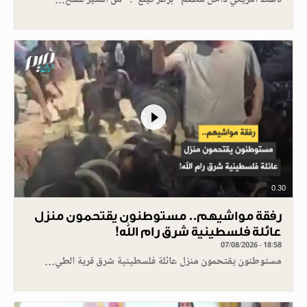
ناشط أمريكي داخل مطعم "برغر كينغ": "من المثير للسخ…
0.30
رفقة مواشيهم.. مستوطنون يقتحمون منزل
عائلة فلسطينية شرق رام الله!
07/08/2026 - 18:58
مستوطنون يقتحمون منزل عائلة فلسطينية شرق قرية الطي…