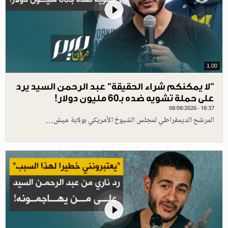
1.00
"لا يمكنكم شراء الحقيقة" عبد الرحمن السيد يرد
على حملة تشويه ضده بـ60 مليون دولار!
08/08/2026 - 18:37
المرشح الديمقراطي لمجلس الشيوخ الأمريكي بولاية ميش…