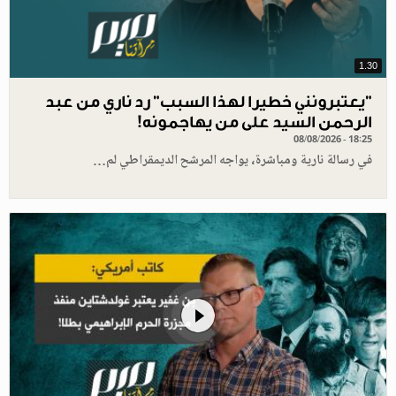
1.30
"يعتبرونني خطيرا لهذا السبب" رد ناري من عبد
الرحمن السيد على من يهاجمونه!
08/08/2026 - 18:25
في رسالة نارية ومباشرة، يواجه المرشح الديمقراطي لم…