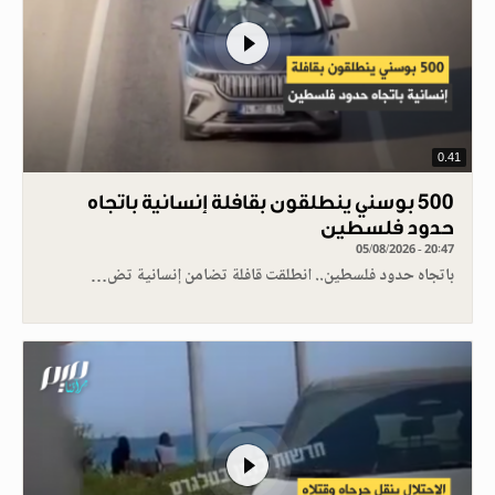
0.41
500 بوسني ينطلقون بقافلة إنسانية باتجاه
حدود فلسطين
05/08/2026 - 20:47
باتجاه حدود فلسطين.. انطلقت قافلة تضامن إنسانية تض…