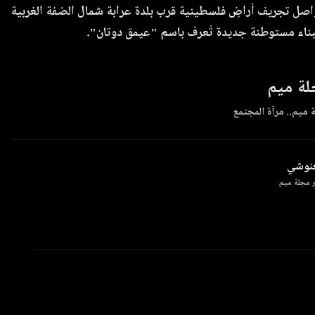
اصل تجريف أراضٍ فلسطينية قرب بلدة عرابة شمال الضفة الغربية
 لبناء مستوطنة جديدة تُعرف باسم "عيمق دوتان".
ة ميم
 ميم.. مرآة المجتمع
غنوشي
 مجلة ميم