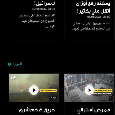
يمكنه رفع أوزان
لإسرائيل!
06/08/2026 - 20:33
أثقل مني بكثير!
المرشح الديمقراطي لمجلس
06/08/2026 - 21:00
الشيوخ عن ميشيغان عبد
عمدة نيويورك زهران ممداني
الرح…
عن المرشح الديمقراطي لمج…
المزيد
0.30
1
ممرض أسترالي
حريق ضخم شرق