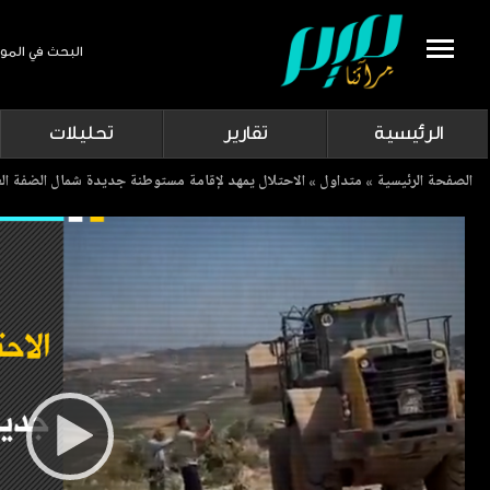
البحث في المو
Search
الرئيسية
تقارير
تحليلات
Breadcrumb
الصفحة الرئيسية
متداول
الاحتلال يمهد لإقامة مستوطنة جديدة شمال الضفة الغ