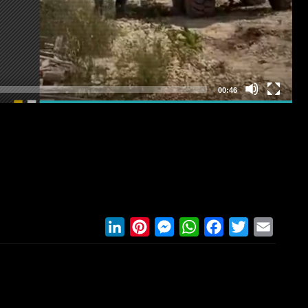
LinkedIn
Pinterest
Messenger
WhatsApp
Facebook
Twitter
Email