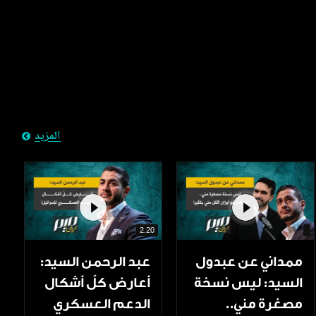
المزيد
2.20
ممداني عن عبدول
عبد الرحمن السيد:
السيد: ليس نسخة
أعارض كلّ أشكال
مصغرة مني..
الدعم العسكري