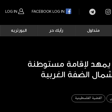
LOG IN
FACEBOOK LOG IN
Main
متداول
رأيك حر
البورتريه
navigation
بحث متقدم
ل يمهد لإقامة مستوطنة
ي
القضية الفلسطينية