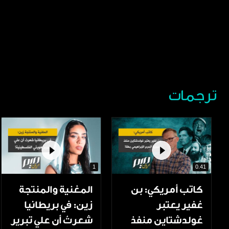
ترجمات
1
0.41
كاتب أمريكي: بن
المغنية والمنتجة
غفير يعتبر
زين: في بريطانيا
غولدشتاين منفذ
شعرتُ أن علي تبرير