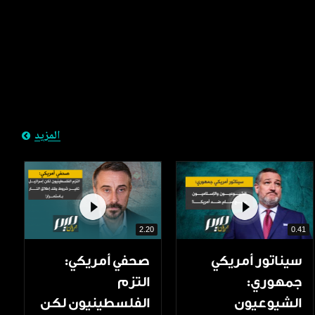
المزيد
2.20
0.41
سيناتور أمريكي
صحفي أمريكي:
جمهوري:
التزم
الشيوعيون
الفلسطينيون لكن