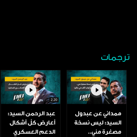
ترجمات
2.20
ممداني عن عبدول
عبد الرحمن السيد:
السيد: ليس نسخة
أعارض كلّ أشكال
مصغرة مني..
الدعم العسكري