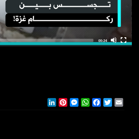
LinkedIn
Pinterest
Messenger
WhatsApp
Facebook
Twitter
Email