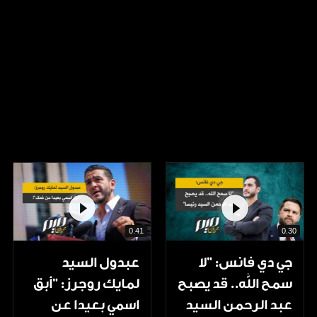
0.41
0.30
جي دي فانس: ”لا
عبدول السيد
سمح الله.. قد يصبح
لمايك روجرز: "أبق
عبد الرحمن السيد
اسمي بعيدا عن