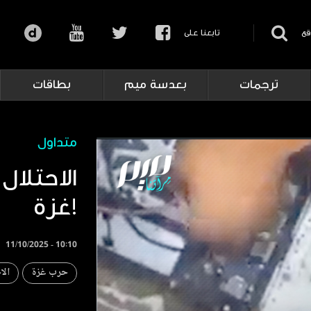
قع
تابعنا على
ترجمات
بعدسة ميم
بطاقات
متداول
الاحتلا
غزة!
11/10/2025 - 10:10
حرب غزة
الا