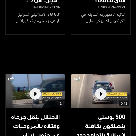
شأن لنا بها؟
"مجرد هراء"!
07/08/2026 - 11:16
07/08/2026 - 11:21
النائبة الجمهورية السابقة في
الحاخام الإسرائيلي شموئيل
الكونغرس الأمريكي، ما…
إلياهو، يسخر من تحذيرات…
1
0.41
500 بوسني
الاحتلال ينقل جرحاه
ينطلقون بقافلة
وقتلاه بالمروحيات
إنسانية باتجاه حدود
من جنوب لبنان