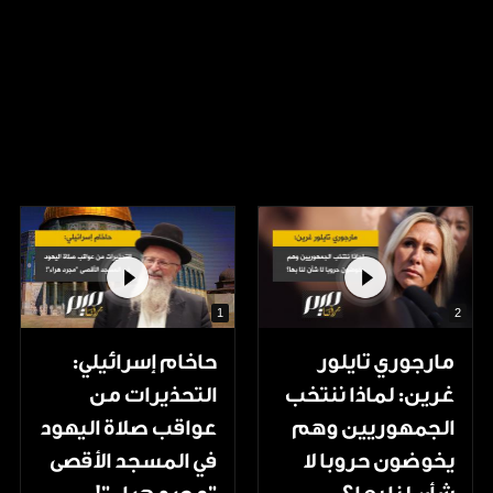
1
2
مارجوري تايلور
حاخام إسرائيلي:
غرين: لماذا ننتخب
التحذيرات من
الجمهوريين وهم
عواقب صلاة اليهود
يخوضون حروبا لا
في المسجد الأقصى