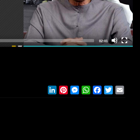
LinkedIn
Pinterest
Messenger
WhatsApp
Facebook
Twitter
Email