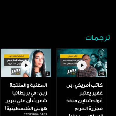
ترجمات
1
0.41
كاتب أمريكي: بن
المغنية والمنتجة
غفير يعتبر
زين: في بريطانيا
غولدشتاين منفذ
شعرتُ أن علي تبرير
مجزرة الحرم
هويتي الفلسطينية!
07/08/2026 - 14:33