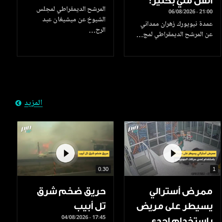
أثقل مني بكثير!
المرشح الديمقراطي لمجلس
06/08/2026 - 21:00
الشيوخ عن ميشيغان عبد
عمدة نيويورك زهران ممداني
الرح…
عن المرشح الديمقراطي لمج…
المزيد
0.30
1
ممرض أسترالي
حريق ضخم شرق
يسيطر على مريض
تل أبيب
04/08/2026 - 17:45
باستخدام إحدى