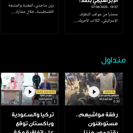
الإبراهيمي بطلا!
زين ساجدي، المغنية والمنتجة
07/08/2026 - 18:57
الفلسطينية، خلال مشارك…
محذرا من عواقب التطرّف
الإسرائيلي.. الكاتب الأمريك…
متداول
1
0.30
رفقة مواشيهم..
تركيا والسعودية
مستوطنون
وباكستان توقع
يقتحمون منزل
على اتفاقية مكة