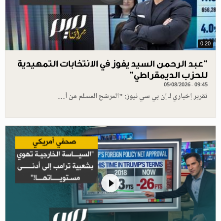
0.20
"عبد الرحمن السيد يفوز في الانتخابات التمهيدية
للحزب الديمقراطي"
05/08/2026 - 09:45
تقرير إخباري لـ إن بي سي نيوز: "المرشح المسلم من أ…