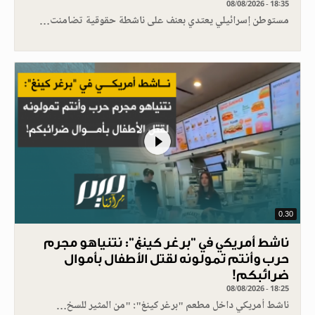
08/08/2026 - 18:35
مستوطن إسرائيلي يعتدي بعنف على ناشطة حقوقية تضامنت…
0.30
ناشط أمريكي في "برغر كينغ": نتنياهو مجرم
حرب وأنتم تمولونه لقتل الأطفال بأموال
ضرائبكم!
08/08/2026 - 18:25
ناشط أمريكي داخل مطعم "برغر كينغ": "من المثير للسخ…