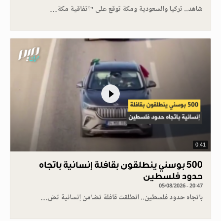
شاهد.. تركيا والسعودية ومكة توقع على "اتفاقية مكة…
0.41
500 بوسني ينطلقون بقافلة إنسانية باتجاه
حدود فلسطين
05/08/2026 - 20:47
باتجاه حدود فلسطين.. انطلقت قافلة تضامن إنسانية تض…