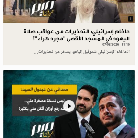
1
حاخام إسرائيلي: التحذيرات من عواقب صلاة
اليهود في المسجد الأقصى "مجرد هراء"!
07/08/2026 - 11:16
الحاخام الإسرائيلي شموئيل إلياهو، يسخر من تحذيرات…