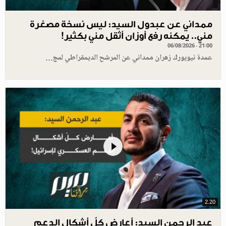
ممداني عن عبدول السيد: ليس نسخة مصغرة
مني.. يمكنه رفع أوزان أثقل مني بكثير!
06/08/2026 - 21:00
عمدة نيويورك زهران ممداني عن المرشح الديمقراطي لمج…
2.20
عبد الرحمن السيد: أعارض كلّ أشكال الدعم