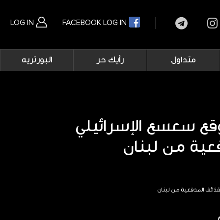
LOG IN
FACEBOOK LOG IN
Main
متداول
رأيك حر
البورتريه
navigation
بحث متقدم
ع سعسع الإسرائيلي
عية من لبنان