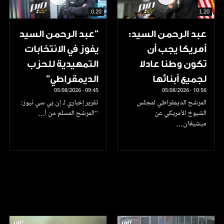
0.20
1.20
عبد الرحمن السيد:
"عبد الرحمن السيد
أمريكا يجب أن
يفوز في الانتخابات
تكون وطنا عادلا
التمهيدية للحزب
لجميع أبنائها
الديمقراطي"
05/08/2026 - 09:45
05/08/2026 - 10:56
المرشح الديمقراطي لمجلس
تقرير إخباري لـ إن بي سي نيوز:
الشيوخ الأمريكي عن
"المرشح المسلم من أ…
ميشيغان…