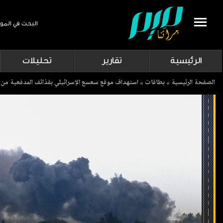
البحث في المو
Search
الرئيسية
تقارير
تحليلات
Breadcrumb
الصفحة الرئيسية
بطاقات
استهداف موقع سعسع الإسرائيلي بقذائف المدفعية من ل