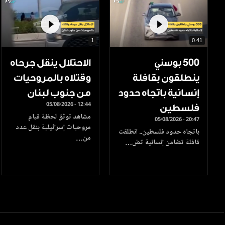
1
0.41
500 بوسني
الاحتلال ينقل جرحاه
ينطلقون بقافلة
وقتلاه بالمروحيات
إنسانية باتجاه حدود
من جنوب لبنان
05/08/2026 - 12:44
فلسطين
مشاهد توثق لحظة قيام
05/08/2026 - 20:47
مروحيات إسرائيلية بنقل عدد
باتجاه حدود فلسطين.. انطلقت
من…
قافلة تضامن إنسانية تض…