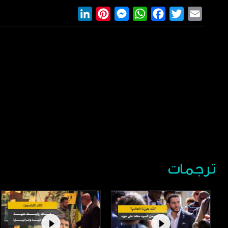
LinkedIn
Pinterest
Messenger
WhatsApp
Facebook
Twitter
Email
ترجمات