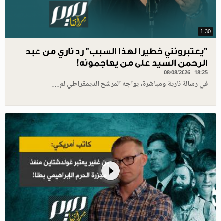
1.30
"يعتبرونني خطيرا لهذا السبب" رد ناري من عبد
الرحمن السيد على من يهاجمونه!
08/08/2026 - 18:25
في رسالة نارية ومباشرة، يواجه المرشح الديمقراطي لم…