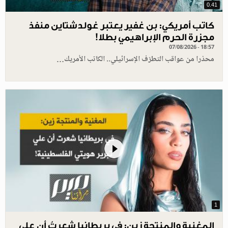
0.41
كاتب أمريكي: بن غفير يعتبر غولدشتاين منفذ
مجزرة الحرم الإبراهيمي بطلا!
07/08/2026 - 18:57
محذرا من عواقب التطرّف الإسرائيلي.. الكاتب الأمريك…
1
المغنية والمنتجة زين: في بريطانيا شعرتُ أن علي