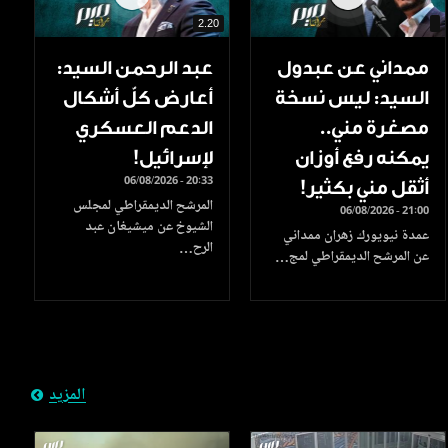
2.20
ممداني عن عبدول
عبد الرحمن السيد:
السيد: ليس نسخة
أعارض كلّ أشكال
مصغرة مني..
الدعم العسكري
يمكنه رفع أوزان
لإسرائيل!
06/08/2026 - 20:33
أثقل مني بكثير!
المرشح الديمقراطي لمجلس
06/08/2026 - 21:00
الشيوخ عن ميشيغان عبد
عمدة نيويورك زهران ممداني
الرح…
عن المرشح الديمقراطي لمج…
المزيد