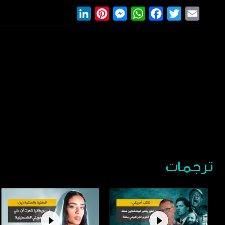
LinkedIn
Pinterest
Messenger
WhatsApp
Facebook
Twitter
Email
ترجمات