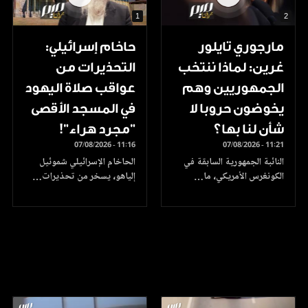
1
2
مارجوري تايلور
حاخام إسرائيلي:
غرين: لماذا ننتخب
التحذيرات من
الجمهوريين وهم
عواقب صلاة اليهود
يخوضون حروبا لا
في المسجد الأقصى
شأن لنا بها؟
"مجرد هراء"!
07/08/2026 - 11:16
07/08/2026 - 11:21
النائبة الجمهورية السابقة في
الحاخام الإسرائيلي شموئيل
الكونغرس الأمريكي، ما…
إلياهو، يسخر من تحذيرات…