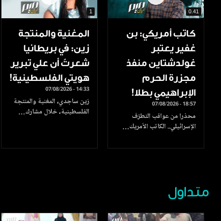
1
0.41
كاتب أمريكي: بن
المغنية والمنتجة
غفير يعتبر
زين: في بريطانيا
غولدشتاين منفذ
شعرتُ أن علي تبرير
مجزرة الحرم
هويتي الفلسطينية!
07/08/2026 - 14:33
الإبراهيمي بطلا!
زين ساجدي، المغنية والمنتجة
07/08/2026 - 18:57
الفلسطينية، خلال مشارك…
محذرا من عواقب التطرّف
الإسرائيلي.. الكاتب الأمريك…
متداول