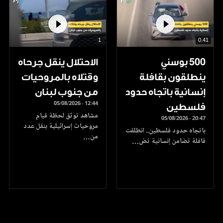
1
0.41
500 بوسني
الاحتلال ينقل جرحاه
ينطلقون بقافلة
وقتلاه بالمروحيات
إنسانية باتجاه حدود
من جنوب لبنان
05/08/2026 - 12:44
فلسطين
مشاهد توثق لحظة قيام
05/08/2026 - 20:47
مروحيات إسرائيلية بنقل عدد
باتجاه حدود فلسطين.. انطلقت
من…
قافلة تضامن إنسانية تض…