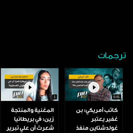
ترجمات
1
0.41
كاتب أمريكي: بن
المغنية والمنتجة
غفير يعتبر
زين: في بريطانيا
غولدشتاين منفذ
شعرتُ أن علي تبرير