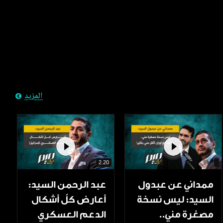
المزيد
2.20
ممداني عن عبدول
عبد الرحمن السيد:
السيد: ليس نسخة
أعارض كلّ أشكال
مصغرة مني..
الدعم العسكري