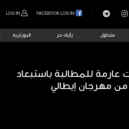
LOG IN
FACEBOOK LOG IN
Main
متداول
رأيك حر
البورتريه
navigation
بحث متقدم
 عارمة للمطالبة باستبعاد
 من مهرجان إيطالي