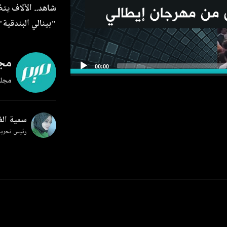
شاهد.. الآلاف يتظ
"بينالي البندقية"
مجل
مجلة
سمية ال
رئيس تحرير