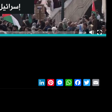
LinkedIn
Pinterest
Messenger
WhatsApp
Facebook
Twitter
Email