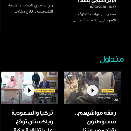
الإبراهيمي بطلا!
زين ساجدي، المغنية والمنتجة
07/08/2026 - 18:57
الفلسطينية، خلال مشارك…
محذرا من عواقب التطرّف
الإسرائيلي.. الكاتب الأمريك…
متداول
1
0.30
رفقة مواشيهم..
تركيا والسعودية
مستوطنون
وباكستان توقع
يقتحمون منزل
على اتفاقية مكة