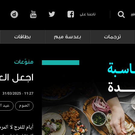
قع
تابعنا على
ترجمات
بعدسة ميم
بطاقات
منوّعات
اجعل ال
31/03/2025 - 11:27
الصوم
عيد ال
أيام للفرح لا ال