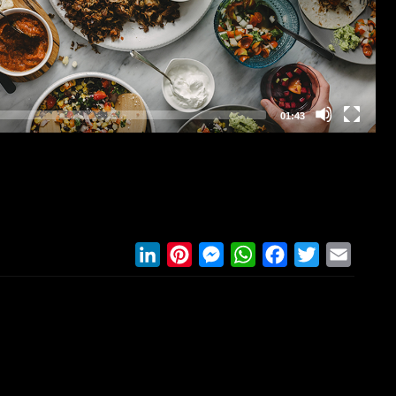
LinkedIn
Pinterest
Messenger
WhatsApp
Facebook
Twitter
Email