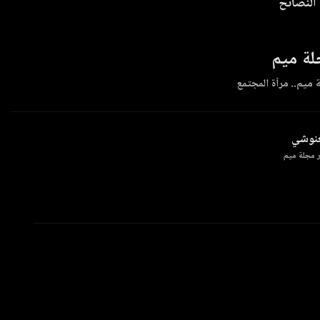
 النصائح
ة ميم
 ميم.. مرآة المجتمع
غنوشي
 مجلة ميم