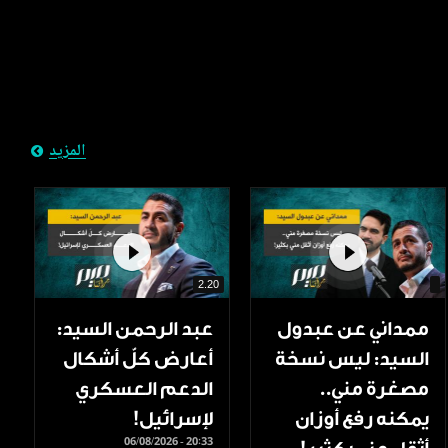
المزيد
2.20
ممداني عن عبدول
عبد الرحمن السيد:
السيد: ليس نسخة
أعارض كلّ أشكال
مصغرة مني..
الدعم العسكري
يمكنه رفع أوزان
لإسرائيل!
06/08/2026 - 20:33