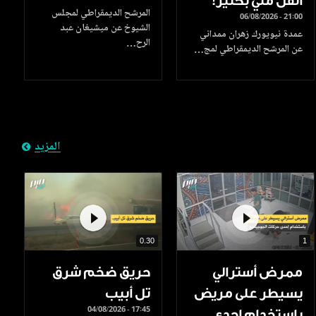
أثقل مني بكثير!
المرشح الديمقراطي لمجلس
06/08/2026 - 21:00
الشيوخ عن ميشيغان عبد
عمدة نيويورك زهران ممداني
الرح…
عن المرشح الديمقراطي لمج…
المزيد
0.30
1
ممرض أسترالي
حريق ضخم شرق
يسيطر على مريض
تل أبيب
04/08/2026 - 17:45
باستخدام إحدى