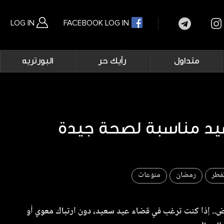
LOG IN
FACEBOOK LOG IN
Main
متداول
رأيك حر
البورتريه
navigation
بحث متقدم
عيد مناسبة لصحة جيدة
فطر
رمضان
منوّعات
مرض.. إذا كنت ترغب في قضاء عيد سعيد، دون ارتباك معوي أو