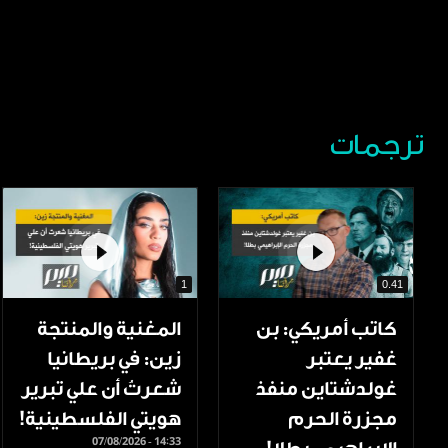
ترجمات
1
0.41
كاتب أمريكي: بن
المغنية والمنتجة
غفير يعتبر
زين: في بريطانيا
غولدشتاين منفذ
شعرتُ أن علي تبرير
مجزرة الحرم
هويتي الفلسطينية!
07/08/2026 - 14:33