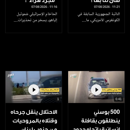
شأن لنا بها؟
"مجرد هراء"!
07/08/2026 - 11:16
07/08/2026 - 11:21
النائبة الجمهورية السابقة في
الحاخام الإسرائيلي شموئيل
الكونغرس الأمريكي، ما…
إلياهو، يسخر من تحذيرات…
1
0.41
500 بوسني
الاحتلال ينقل جرحاه
ينطلقون بقافلة
وقتلاه بالمروحيات
إنسانية باتجاه حدود
من جنوب لبنان