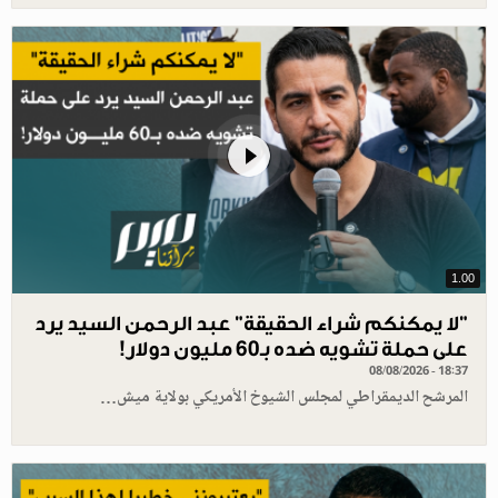
1.00
"لا يمكنكم شراء الحقيقة" عبد الرحمن السيد يرد
على حملة تشويه ضده بـ60 مليون دولار!
08/08/2026 - 18:37
المرشح الديمقراطي لمجلس الشيوخ الأمريكي بولاية ميش…