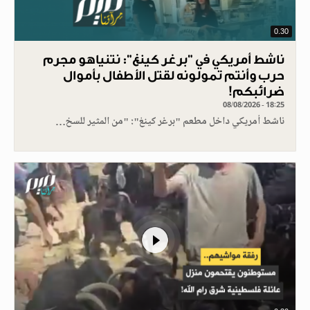
0.30
ناشط أمريكي في "برغر كينغ": نتنياهو مجرم
حرب وأنتم تمولونه لقتل الأطفال بأموال
ضرائبكم!
08/08/2026 - 18:25
ناشط أمريكي داخل مطعم "برغر كينغ": "من المثير للسخ…