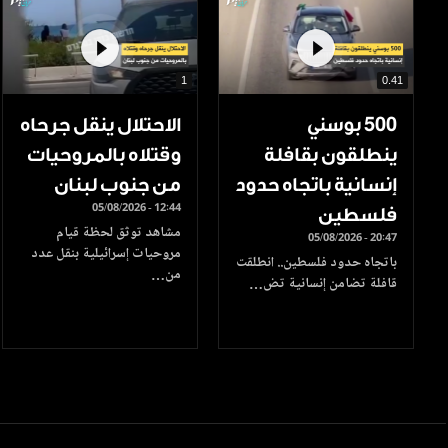
1
0.41
500 بوسني
الاحتلال ينقل جرحاه
ينطلقون بقافلة
وقتلاه بالمروحيات
إنسانية باتجاه حدود
من جنوب لبنان
05/08/2026 - 12:44
فلسطين
مشاهد توثق لحظة قيام
05/08/2026 - 20:47
مروحيات إسرائيلية بنقل عدد
باتجاه حدود فلسطين.. انطلقت
من…
قافلة تضامن إنسانية تض…