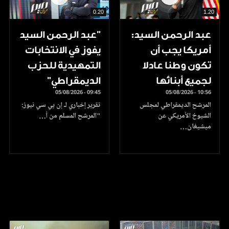
0.20
1.20
عبد الرحمن السيد:
"عبد الرحمن السيد
أمريكا يجب أن
يفوز في الانتخابات
تكون وطنا عادلا
التمهيدية للحزب
لجميع أبنائها
الديمقراطي"
05/08/2026 - 09:45
05/08/2026 - 10:56
المرشح الديمقراطي لمجلس
تقرير إخباري لـ إن بي سي نيوز:
الشيوخ الأمريكي عن
"المرشح المسلم من أ…
ميشيغان…