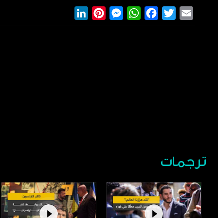
LinkedIn
Pinterest
Messenger
WhatsApp
Facebook
Twitter
Email
ترجمات