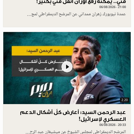
مني.. يمكنه رفع أوزان أثقل مني بكثير!
06/08/2026 - 21:00
عمدة نيويورك زهران ممداني عن المرشح الديمقراطي لمج…
2.20
عبد الرحمن السيد: أعارض كلّ أشكال الدعم
العسكري لإسرائيل!
06/08/2026 - 20:33
المرشح الديمقراطي لمجلس الشيوخ عن ميشيغان عبد الرح…