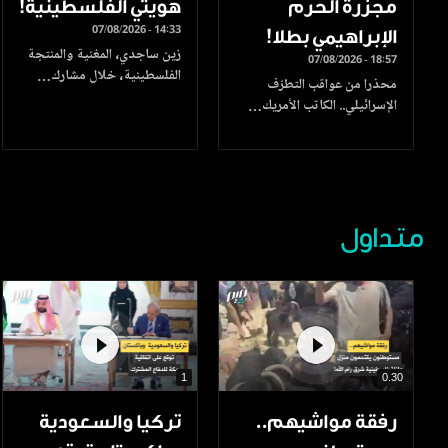
مجزرة الحرم
هويتي الفلسطينية!
07/08/2026 - 14:33
الإبراهيمي بطلا!
زين ساجدي، المغنية والمنتجة
07/08/2026 - 18:57
الفلسطينية، خلال مشارك…
محذرا من عواقب التطرّف
الإسرائيلي.. الكاتب الأمريك…
متداول
1
0.30
رفقة مواشيهم..
تركيا والسعودية