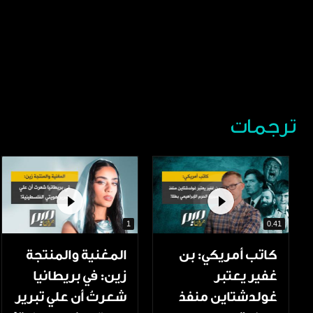
ترجمات
1
0.41
كاتب أمريكي: بن
المغنية والمنتجة
غفير يعتبر
زين: في بريطانيا
غولدشتاين منفذ
شعرتُ أن علي تبرير