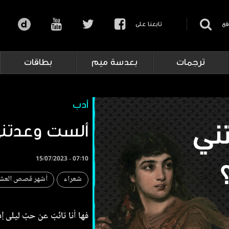
قع
تابعنا على
ترجمات
بعدسة ميم
بطاقات
أدب
ألست وعدتني
15/07/2023 - 07:10
شعراء
أشهر قصص العش
فها أنا تائبٌ عن حبِّ ليلى
إذ