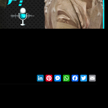
LinkedIn
Pinterest
Messenger
WhatsApp
Facebook
Twitter
Email