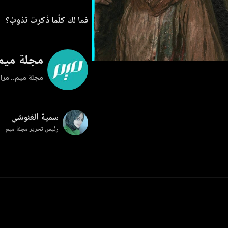
فما لكَ كلَّما ذُكرت تذوبُ؟
مجلة ميم
مجلة ميم.. مرآة
سمية الغنوشي
رئيس تحرير مجلة ميم