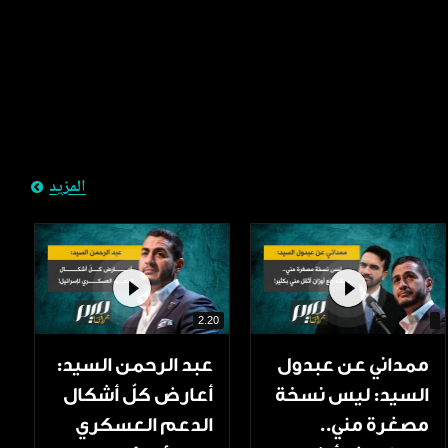
المزيد
2.20
ممداني عن عبدول
عبد الرحمن السيد:
السيد: ليس نسخة
أعارض كلّ أشكال
مصغرة مني..
الدعم العسكري