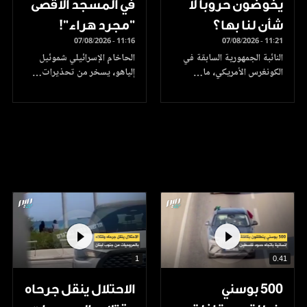
يخوضون حروبا لا
في المسجد الأقصى
شأن لنا بها؟
"مجرد هراء"!
07/08/2026 - 11:16
07/08/2026 - 11:21
النائبة الجمهورية السابقة في
الحاخام الإسرائيلي شموئيل
الكونغرس الأمريكي، ما…
إلياهو، يسخر من تحذيرات…
1
0.41
500 بوسني
الاحتلال ينقل جرحاه