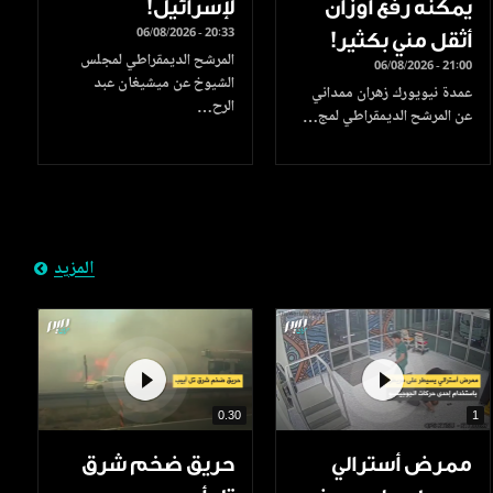
يمكنه رفع أوزان
لإسرائيل!
06/08/2026 - 20:33
أثقل مني بكثير!
المرشح الديمقراطي لمجلس
06/08/2026 - 21:00
الشيوخ عن ميشيغان عبد
عمدة نيويورك زهران ممداني
الرح…
عن المرشح الديمقراطي لمج…
المزيد
0.30
1
ممرض أسترالي
حريق ضخم شرق