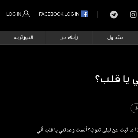
LOG IN
FACEBOOK LOG IN
Main
متداول
رأيك حر
البورتريه
navigation
بحث متقدم
 يا قلب؟
ق
ا ما تُبتُ عن ليلى تتوبُ؟
ألستَ وعدتني يا قلبُ أنّي