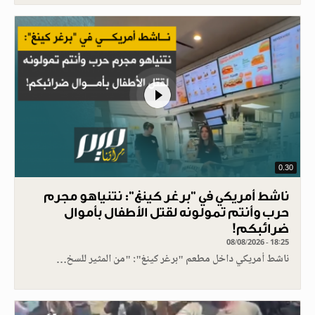
0.30
ناشط أمريكي في "برغر كينغ": نتنياهو مجرم
حرب وأنتم تمولونه لقتل الأطفال بأموال
ضرائبكم!
08/08/2026 - 18:25
ناشط أمريكي داخل مطعم "برغر كينغ": "من المثير للسخ…