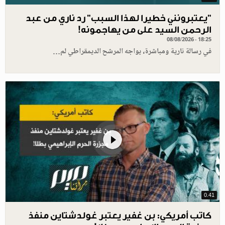
"يعتبرونني خطيرا لهذا السبب" رد ناري من عبد
الرحمن السيد على من يهاجمونه!
08/08/2026 - 18:25
في رسالة نارية ومباشرة، يواجه المرشح الديمقراطي لم…
0.41
كاتب أمريكي: بن غفير يعتبر غولدشتاين منفذ