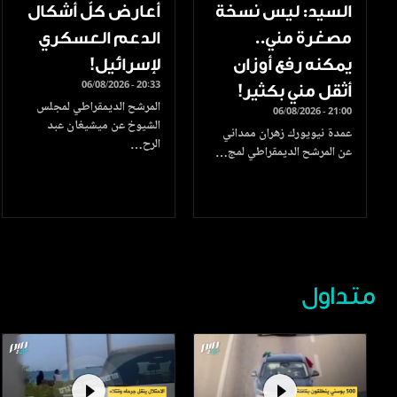
السيد: ليس نسخة
أعارض كلّ أشكال
مصغرة مني..
الدعم العسكري
يمكنه رفع أوزان
لإسرائيل!
06/08/2026 - 20:33
أثقل مني بكثير!
المرشح الديمقراطي لمجلس
06/08/2026 - 21:00
الشيوخ عن ميشيغان عبد
عمدة نيويورك زهران ممداني
الرح…
عن المرشح الديمقراطي لمج…
متداول