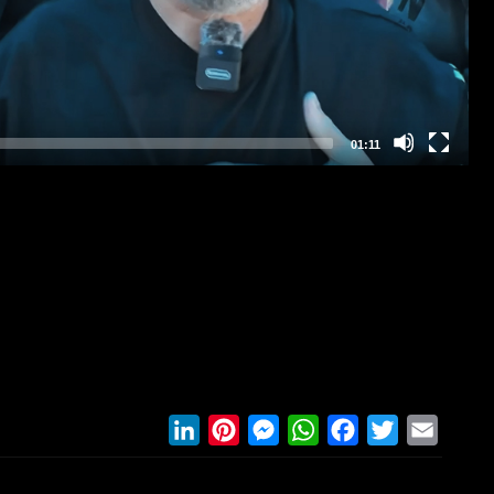
LinkedIn
Pinterest
Messenger
WhatsApp
Facebook
Twitter
Email