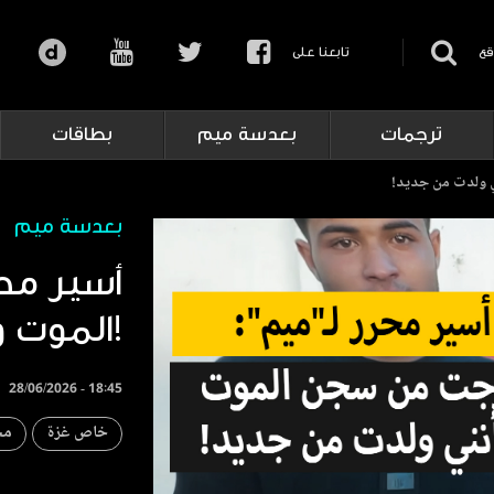
قع
تابعنا على
ترجمات
بعدسة ميم
بطاقات
ي ولدت من جديد!
بعدسة ميم
أسير مح
الموت وكأنني ولدت من جديد!
28/06/2026 - 18:45
خاص غزة
مج