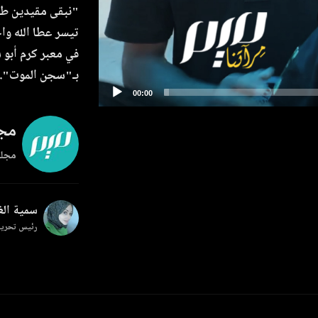
"نبقى مقيدين طول
في معبر كرم أبو
بـ"سجن الموت".
مجل
مجلة
سمية ال
رئيس تحرير