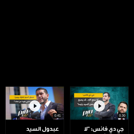
0.41
0.30
جي دي فانس: ”لا
عبدول السيد