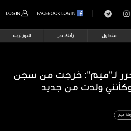
LOG IN
FACEBOOK LOG IN
Main
متداول
رأيك حر
البورتريه
navigation
بحث متقدم
رر لـ"ميم": خرجت من سجن
لة ميم