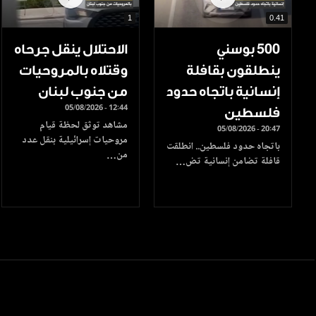
1
0.41
500 بوسني
الاحتلال ينقل جرحاه
ينطلقون بقافلة
وقتلاه بالمروحيات
إنسانية باتجاه حدود
من جنوب لبنان
05/08/2026 - 12:44
فلسطين
مشاهد توثق لحظة قيام
05/08/2026 - 20:47
مروحيات إسرائيلية بنقل عدد
باتجاه حدود فلسطين.. انطلقت
من…
قافلة تضامن إنسانية تض…