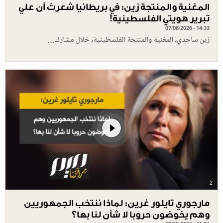
المغنية والمنتجة زين: في بريطانيا شعرتُ أن علي
تبرير هويتي الفلسطينية!
07/08/2026 - 14:33
زين ساجدي، المغنية والمنتجة الفلسطينية، خلال مشارك…
2
مارجوري تايلور غرين: لماذا ننتخب الجمهوريين
وهم يخوضون حروبا لا شأن لنا بها؟