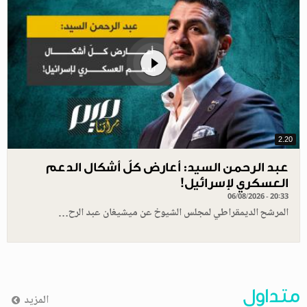
2.20
عبد الرحمن السيد: أعارض كلّ أشكال الدعم
العسكري لإسرائيل!
06/08/2026 - 20:33
المرشح الديمقراطي لمجلس الشيوخ عن ميشيغان عبد الرح…
متداول
المزيد