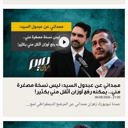
ممداني عن عبدول السيد: ليس نسخة مصغرة
مني.. يمكنه رفع أوزان أثقل مني بكثير!
06/08/2026 - 21:00
عمدة نيويورك زهران ممداني عن المرشح الديمقراطي لمج…