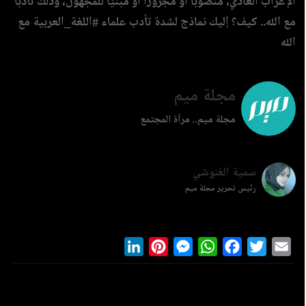
الإعراب العادي، منصوبًا أو مجرورًا أو مبنيًّا للمجهول، وذلك تأدّبًا
مع الله.. كيف؟ إليك نماذج لشدة تأدب علماء #اللغة_العربية مع
الله
مجلة ميم
مجلة ميم.. مرآة المجتمع
سمية الغنوشي
رئيس تحرير مجلة ميم
LinkedIn
Pinterest
Messenger
WhatsApp
Facebook
Twitter
Ema