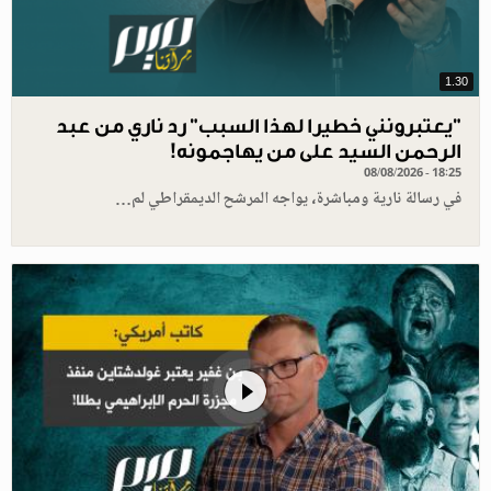
1.30
"يعتبرونني خطيرا لهذا السبب" رد ناري من عبد
الرحمن السيد على من يهاجمونه!
08/08/2026 - 18:25
في رسالة نارية ومباشرة، يواجه المرشح الديمقراطي لم…