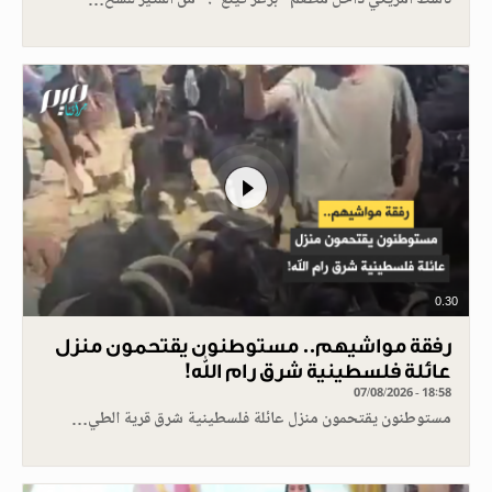
ناشط أمريكي داخل مطعم "برغر كينغ": "من المثير للسخ…
0.30
رفقة مواشيهم.. مستوطنون يقتحمون منزل
عائلة فلسطينية شرق رام الله!
07/08/2026 - 18:58
مستوطنون يقتحمون منزل عائلة فلسطينية شرق قرية الطي…