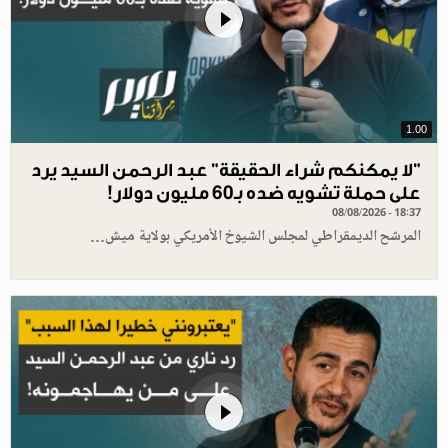
1.00
"لا يمكنكم شراء الحقيقة" عبد الرحمن السيد يرد
على حملة تشويه ضده بـ60 مليون دولار!
08/08/2026 - 18:37
المرشح الديمقراطي لمجلس الشيوخ الأمريكي بولاية ميش…