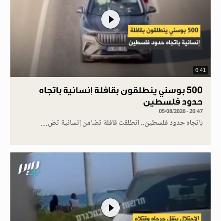
0.41
500 بوسني ينطلقون بقافلة إنسانية باتجاه
حدود فلسطين
05/08/2026 - 20:47
باتجاه حدود فلسطين.. انطلقت قافلة تضامن إنسانية تض…