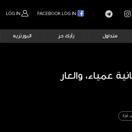
LOG IN
FACEBOOK LOG IN
Main
متداول
رأيك حر
البورتريه
navigation
بحث متقدم
انية عمياء، والعار
 غزة