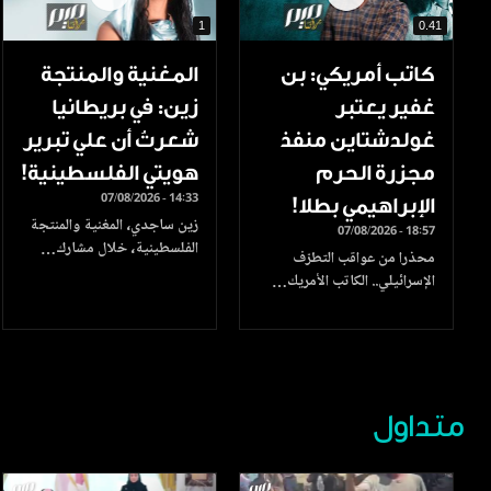
1
0.41
كاتب أمريكي: بن
المغنية والمنتجة
غفير يعتبر
زين: في بريطانيا
غولدشتاين منفذ
شعرتُ أن علي تبرير
مجزرة الحرم
هويتي الفلسطينية!
07/08/2026 - 14:33
الإبراهيمي بطلا!
زين ساجدي، المغنية والمنتجة
07/08/2026 - 18:57
الفلسطينية، خلال مشارك…
محذرا من عواقب التطرّف
الإسرائيلي.. الكاتب الأمريك…
متداول