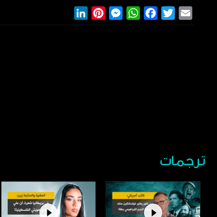
LinkedIn
Pinterest
Messenger
WhatsApp
Facebook
Twitter
Email
ترجمات