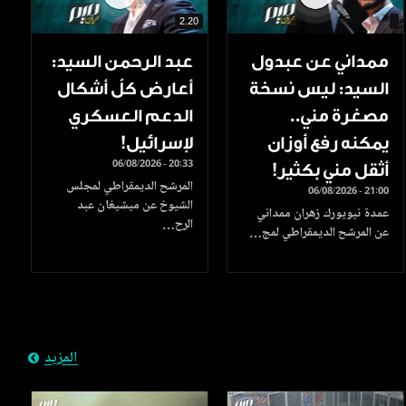
2.20
ممداني عن عبدول
عبد الرحمن السيد:
السيد: ليس نسخة
أعارض كلّ أشكال
مصغرة مني..
الدعم العسكري
يمكنه رفع أوزان
لإسرائيل!
06/08/2026 - 20:33
أثقل مني بكثير!
المرشح الديمقراطي لمجلس
06/08/2026 - 21:00
الشيوخ عن ميشيغان عبد
عمدة نيويورك زهران ممداني
الرح…
عن المرشح الديمقراطي لمج…
المزيد