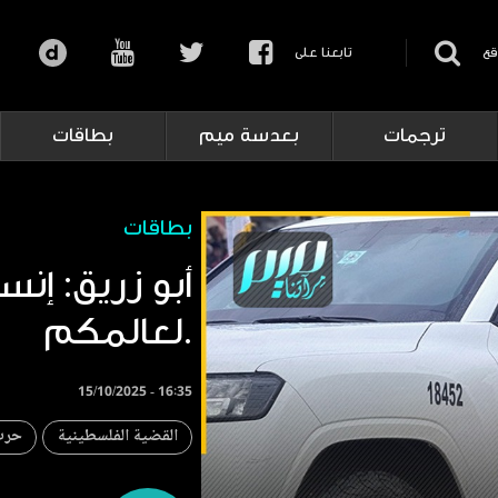
قع
تابعنا على
ترجمات
بعدسة ميم
بطاقات
بطاقات
أبو زريق: إنس
لعالمكم.
15/10/2025 - 16:35
القضية الفلسطينية
حرب