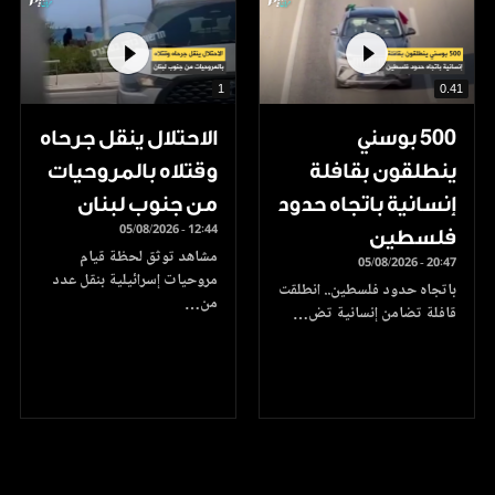
1
0.41
500 بوسني
الاحتلال ينقل جرحاه
ينطلقون بقافلة
وقتلاه بالمروحيات
إنسانية باتجاه حدود
من جنوب لبنان
05/08/2026 - 12:44
فلسطين
مشاهد توثق لحظة قيام
05/08/2026 - 20:47
مروحيات إسرائيلية بنقل عدد
باتجاه حدود فلسطين.. انطلقت
من…
قافلة تضامن إنسانية تض…