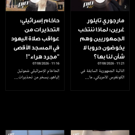
1
2
مارجوري تايلور
حاخام إسرائيلي:
غرين: لماذا ننتخب
التحذيرات من
الجمهوريين وهم
عواقب صلاة اليهود
يخوضون حروبا لا
في المسجد الأقصى
شأن لنا بها؟
"مجرد هراء"!
07/08/2026 - 11:16
07/08/2026 - 11:21
النائبة الجمهورية السابقة في
الحاخام الإسرائيلي شموئيل
الكونغرس الأمريكي، ما…
إلياهو، يسخر من تحذيرات…