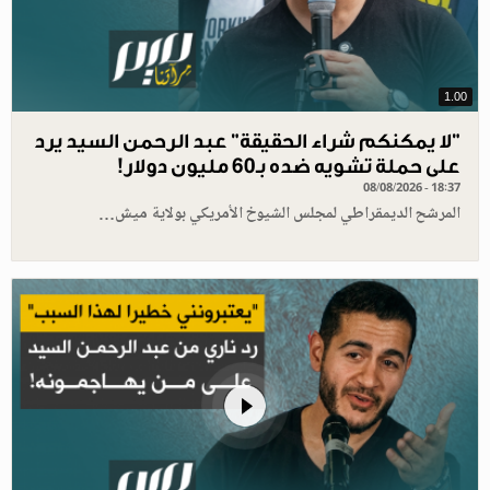
1.00
"لا يمكنكم شراء الحقيقة" عبد الرحمن السيد يرد
على حملة تشويه ضده بـ60 مليون دولار!
08/08/2026 - 18:37
المرشح الديمقراطي لمجلس الشيوخ الأمريكي بولاية ميش…