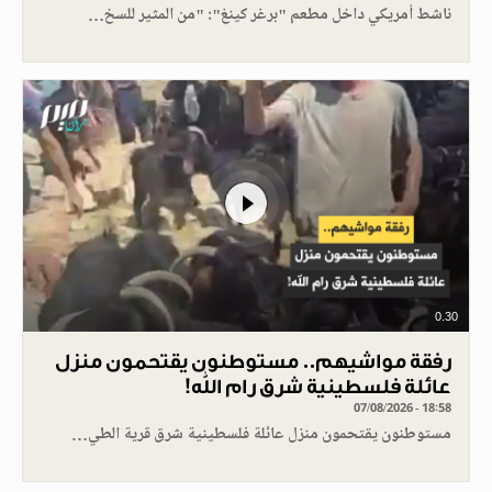
ناشط أمريكي داخل مطعم "برغر كينغ": "من المثير للسخ…
0.30
رفقة مواشيهم.. مستوطنون يقتحمون منزل
عائلة فلسطينية شرق رام الله!
07/08/2026 - 18:58
مستوطنون يقتحمون منزل عائلة فلسطينية شرق قرية الطي…