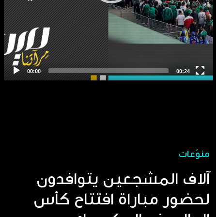
منوّعات
آلاف المشجعين يتوافدون
لحضور مباراة افتتاح كأس