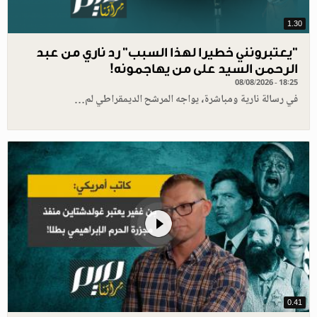
1.30
"يعتبرونني خطيرا لهذا السبب" رد ناري من عبد
الرحمن السيد على من يهاجمونه!
08/08/2026 - 18:25
في رسالة نارية ومباشرة، يواجه المرشح الديمقراطي لم…
0.41