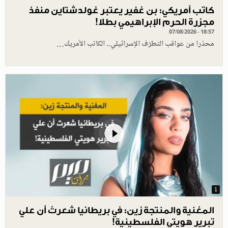
كاتب أمريكي: بن غفير يعتبر غولدشتاين منفذ
مجزرة الحرم الإبراهيمي بطلا!
07/08/2026 - 18:57
محذرا من عواقب التطرّف الإسرائيلي.. الكاتب الأمريك…
1
المغنية والمنتجة زين: في بريطانيا شعرتُ أن علي
تبرير هويتي الفلسطينية!