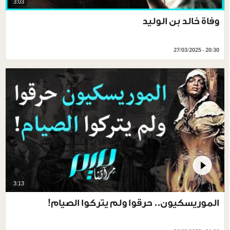
3:03
وفاة خالد بن الوليد
27/03/2025 - 20:30
3:13
الموريسكيون.. حرقوا ولم يتركوا الصيام!