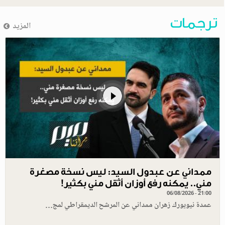
ترجمات
المزيد
ممداني عن عبدول السيد: ليس نسخة مصغرة
مني.. يمكنه رفع أوزان أثقل مني بكثير!
06/08/2026 - 21:00
عمدة نيويورك زهران ممداني عن المرشح الديمقراطي لمج…