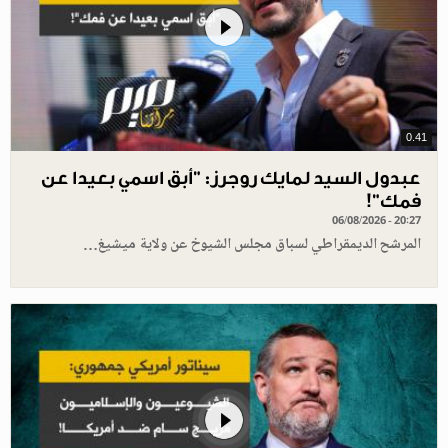
0.41
عبدول السيد لمايك روجرز: "أبق اسمي بعيدا عن
فمك"!
06/08/2026 - 20:27
المرشح الديمقراطي لسباق مجلس الشيوخ عن ولاية ميشيغ…