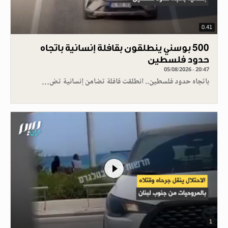
0.41
500 بوسني ينطلقون بقافلة إنسانية باتجاه
حدود فلسطين
05/08/2026 - 20:47
باتجاه حدود فلسطين.. انطلقت قافلة تضامن إنسانية تض…
1