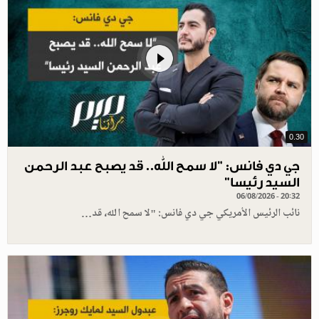
0.30
جي دي فانس: ”لا سمح الله.. قد يصبح عبد الرحمن
السيد رئيسا”
06/08/2026 - 20:32
نائب الرئيس الأمريكي جي دي فانس: "لا سمح الله، قد…