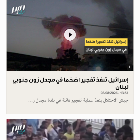
1
إسرائيل تنفذ تفجيرا ضخما في مجدل زون جنوبي
لبنان
03/08/2026 - 13:51
جيش الاحتلال ينفذ عملية تفجير هائلة في بلدة مجدل ز…