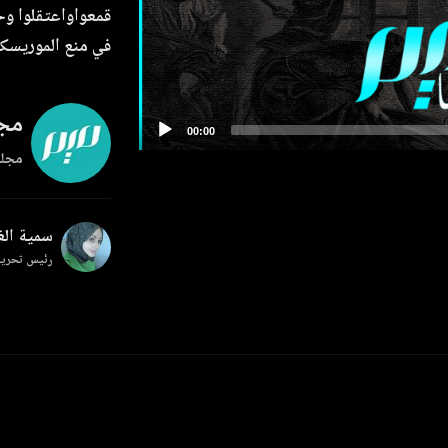
قمعواواعتقلوا وح
في منع الموريسك
مجل
مجلة
سمية ال
رئيس تحرير