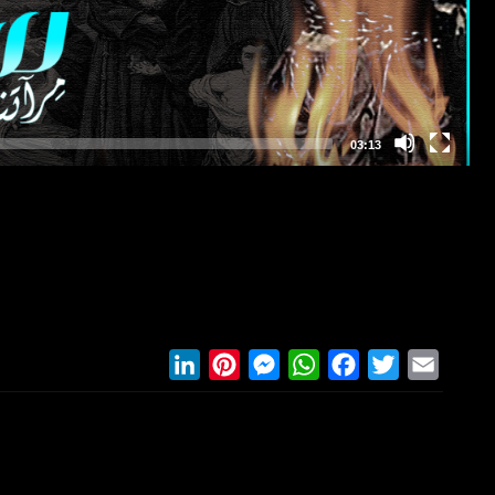
LinkedIn
Pinterest
Messenger
WhatsApp
Facebook
Twitter
Email