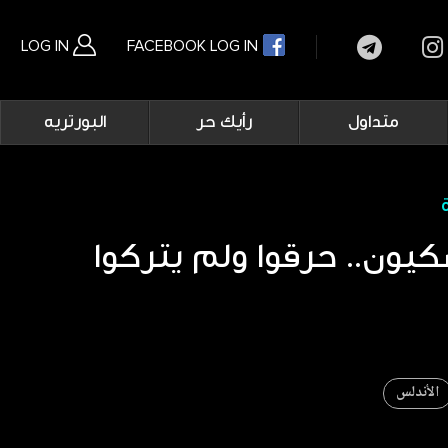
LOG IN
FACEBOOK LOG IN
Main
متداول
رأيك حر
البورتريه
navigation
بحث متقدم
يون.. حرقوا ولم يتركوا
الأندلس