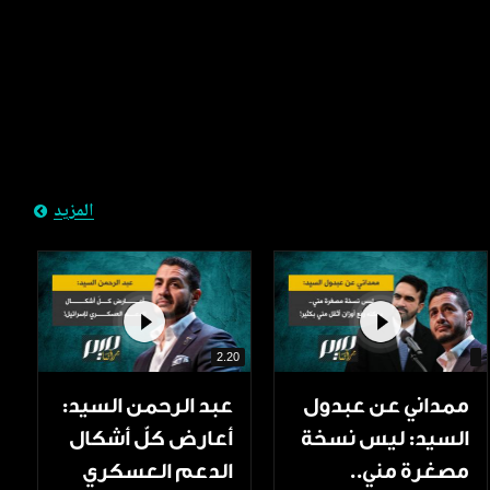
المزيد
2.20
ممداني عن عبدول
عبد الرحمن السيد:
السيد: ليس نسخة
أعارض كلّ أشكال
مصغرة مني..
الدعم العسكري