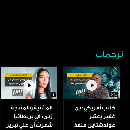
ترجمات
1
0.41
كاتب أمريكي: بن
المغنية والمنتجة
غفير يعتبر
زين: في بريطانيا
غولدشتاين منفذ
شعرتُ أن علي تبرير