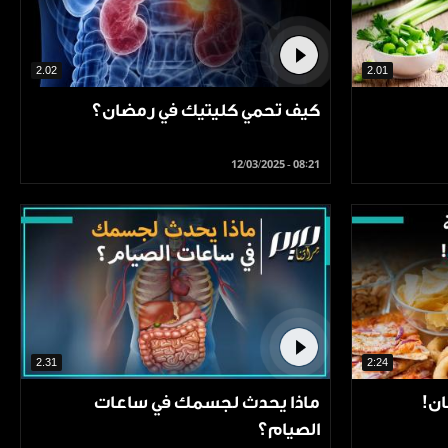
2.02
2.01
كيف تحمي كليتيك في رمضان؟
12/03/2025 - 08:21
2.31
2:24
ن!
ماذا يحدث لجسمك في ساعات
الصيام؟