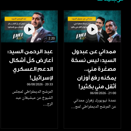
2.20
ممداني عن عبدول
عبد الرحمن السيد:
السيد: ليس نسخة
أعارض كلّ أشكال
مصغرة مني..
الدعم العسكري
يمكنه رفع أوزان
لإسرائيل!
06/08/2026 - 20:33
أثقل مني بكثير!
المرشح الديمقراطي لمجلس
06/08/2026 - 21:00
الشيوخ عن ميشيغان عبد
عمدة نيويورك زهران ممداني
الرح…
عن المرشح الديمقراطي لمج…