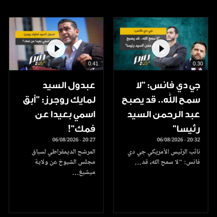
0.41
0.30
جي دي فانس: ”لا
عبدول السيد
سمح الله.. قد يصبح
لمايك روجرز: "أبق
عبد الرحمن السيد
اسمي بعيدا عن
رئيسا”
فمك"!
06/08/2026 - 20:27
06/08/2026 - 20:32
نائب الرئيس الأمريكي جي دي
المرشح الديمقراطي لسباق
فانس: "لا سمح الله، قد…
مجلس الشيوخ عن ولاية
ميشيغ…