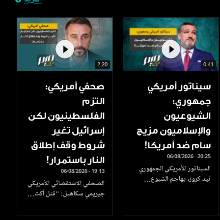
المزيد
2.20
0.41
سيناتور أمريكي
صحفي أمريكي:
جمهوري:
التزم
الشيوعيون
الفلسطينيون لكن
والإسلاميون مزيج
إسرائيل تغير
سام ضد أمريكا!
شروط وقف إطلاق
06/08/2026 - 20:25
النار باستمرار!
السيناتور الأمريكي الجمهوري
06/08/2026 - 19:13
تيد كروز، يهاجم الشيوع…
الصحفي الاستقصائي الأمريكي
جيريمي سكاهيل: "قتل أكث…