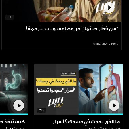
1.30
“من فطّر صائما" أجر مضاعف وباب للرحمة!
18/02/2026 - 19:12
2:12
ما الذي يحدث في جسدك؟ أسرار
كيف تنقذ صل