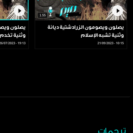
1.55
يصلون ويصومون الزرادشتية ديانة
يصلون ويصيم
وثنية تشبه الإسلام
وثنية تخدم 
26/07/2023 - 19:13
21/09/2023 - 10:15
ترجمات