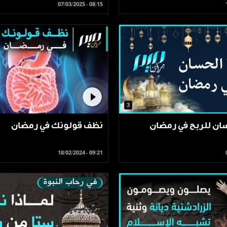
07/03/2025 - 08:15
3
سان للربح في رمضان
نظف قولونك في رمضان
18/02/2024 - 09:21