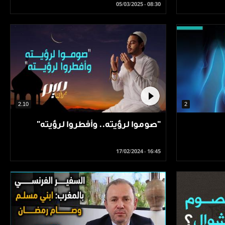
05/03/2025 - 08:30
2.10
2
"صوموا لرؤيته.. وأفطروا لرؤيته"
17/02/2024 - 16:45