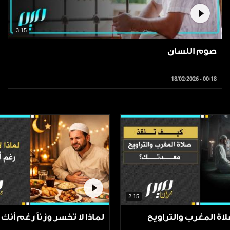
3.15
صوم اللسان
18/02/2026 - 00:18
2:15
اة المغرب والتراويح
لماذا لا تخسر وزناً رغم أنك