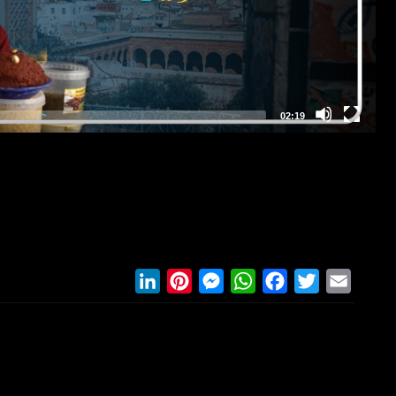
LinkedIn
Pinterest
Messenger
WhatsApp
Facebook
Twitter
Email