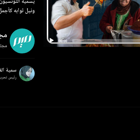
يسميه التونسيون 
ونيل ثوابه كأجمل
مجل
مجلة
سمية ال
رئيس تحرير