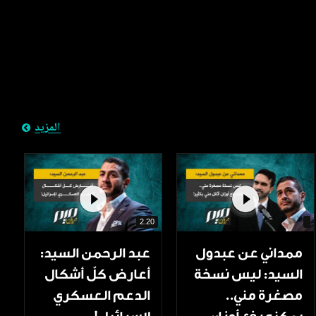
المزيد
2.20
ممداني عن عبدول
عبد الرحمن السيد:
السيد: ليس نسخة
أعارض كلّ أشكال
مصغرة مني..
الدعم العسكري