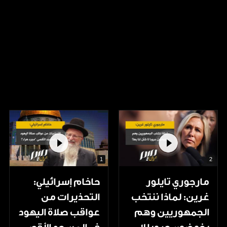
1
2
مارجوري تايلور
حاخام إسرائيلي:
غرين: لماذا ننتخب
التحذيرات من
الجمهوريين وهم
عواقب صلاة اليهود