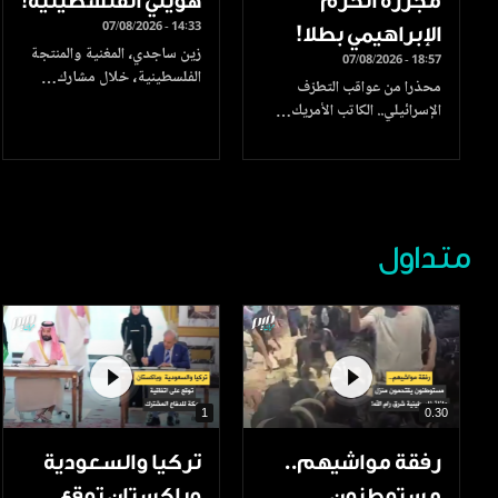
مجزرة الحرم
هويتي الفلسطينية!
07/08/2026 - 14:33
الإبراهيمي بطلا!
زين ساجدي، المغنية والمنتجة
07/08/2026 - 18:57
الفلسطينية، خلال مشارك…
محذرا من عواقب التطرّف
الإسرائيلي.. الكاتب الأمريك…
متداول
1
0.30
رفقة مواشيهم..
تركيا والسعودية
مستوطنون
وباكستان توقع