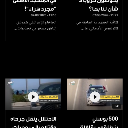
يخوضون حروبا لا
في المسجد الأقصى
شأن لنا بها؟
"مجرد هراء"!
07/08/2026 - 11:16
07/08/2026 - 11:21
النائبة الجمهورية السابقة في
الحاخام الإسرائيلي شموئيل
الكونغرس الأمريكي، ما…
إلياهو، يسخر من تحذيرات…
1
0.41
500 بوسني
الاحتلال ينقل جرحاه
ينطلقون بقافلة
وقتلاه بالمروحيات