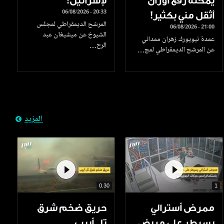
يمكنه رفع أوزان
لإسرائيل!
06/08/2026 - 20:33
أثقل مني بكثير!
المرشح الديمقراطي لمجلس
06/08/2026 - 21:00
الشيوخ عن ميشيغان عبد
عمدة نيويورك زهران ممداني
الرح…
عن المرشح الديمقراطي لمج…
المزيد
0.30
1
ممرض أسترالي
حريق ضخم شرق
يسيطر على مريض
تل أبيب