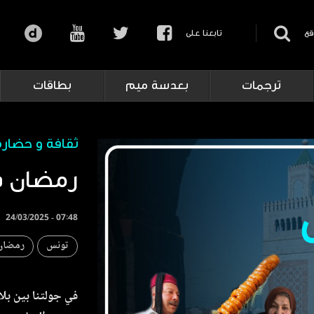
قع
تابعنا على
ترجمات
بعدسة ميم
بطاقات
ثقافة و حضارة
رمضان ف
24/03/2025 - 07:48
تونس
رمضان 
في جولتنا بين ب