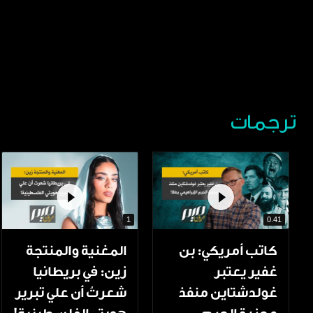
ترجمات
1
0.41
كاتب أمريكي: بن
المغنية والمنتجة
غفير يعتبر
زين: في بريطانيا
غولدشتاين منفذ
شعرتُ أن علي تبرير