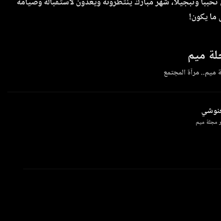
تحببا وتبجيلا، شهر مبارك ينتظرونه ويعدّون لاستقباله وصيامه
 ما يكون!
ة ميم
 ميم.. مرآة المجتمع
غنوشي
 مجلة ميم