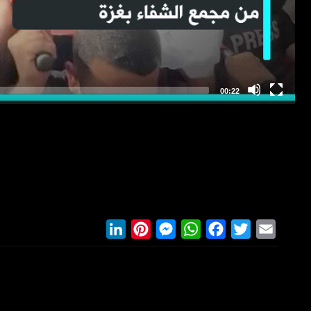
LinkedIn
Pinterest
Messenger
WhatsApp
Facebook
Twitter
Email