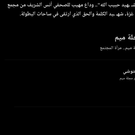
 والشـ ـهيد حبيب الله".. وداع مهيب للصحفي أنس الشريف من مجمع
غزة، شهـ ـيد الكلمة والحق الذي ارتقى في ساحات البطولة.
ة ميم
 ميم.. مرآة المجتمع
غنوشي
 مجلة ميم