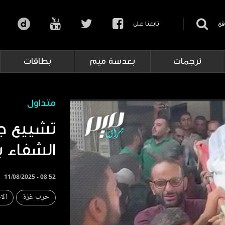
قع
تابعنا على
ترجمات
بعدسة ميم
بطاقات
متداول
تشييع ج
الشفاء ب
11/08/2025 - 08:52
حرب غزة
الا