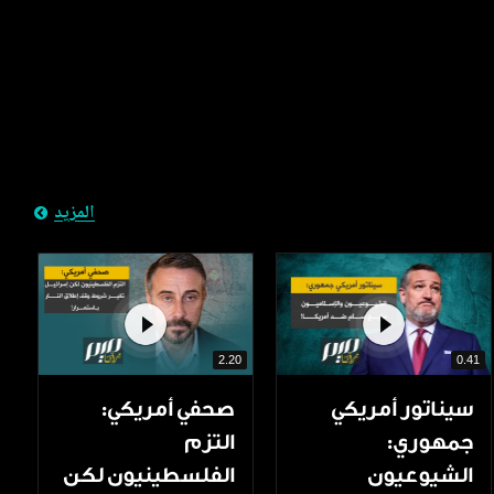
المزيد
2.20
0.41
سيناتور أمريكي
صحفي أمريكي:
جمهوري:
التزم
الشيوعيون
الفلسطينيون لكن