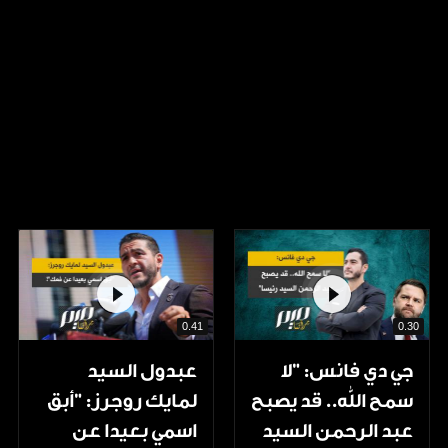
0.41
0.30
جي دي فانس: ”لا
عبدول السيد
سمح الله.. قد يصبح
لمايك روجرز: "أبق
عبد الرحمن السيد
اسمي بعيدا عن