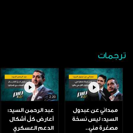
ترجمات
2.20
ممداني عن عبدول
عبد الرحمن السيد:
السيد: ليس نسخة
أعارض كلّ أشكال
مصغرة مني..
الدعم العسكري