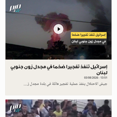
1
إسرائيل تنفذ تفجيرا ضخما في مجدل زون جنوبي
لبنان
03/08/2026 - 13:51
جيش الاحتلال ينفذ عملية تفجير هائلة في بلدة مجدل ز…