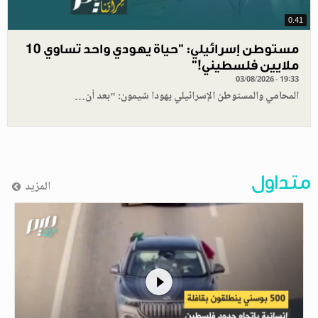
0.41
مستوطن إسرائيلي: "حياة يهودي واحد تساوي 10
ملايين فلسطيني!”
03/08/2026 - 19:33
المحامي والمستوطن الإسرائيلي يهودا شيمون: "بعد أن…
متداول
المزيد