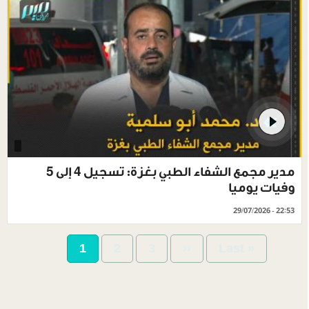
مدير مجمع الشفاء الطبي بغزة: تسجيل 4 إلى 5
وفيات يوميا
29/07/2026 - 22:53
Pagination
Current
1
Page
2
Page
3
Next
››
Last
Last »
page
page
page