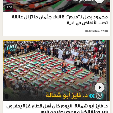
1.30
محمود بصل لـ"ميم": 8 آلاف جثمان ما تزال عالقة
تحت الأنقاض في غزة
04/08/2026 - 17:48
د. فايز أبو شمالة: اليوم كان أهل قطاع غزة يحفرون
قبر دولة الكيان وهم يحفرون قبور