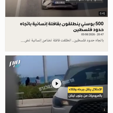
0.41
500 بوسني ينطلقون بقافلة إنسانية باتجاه
حدود فلسطين
05/08/2026 - 20:47
باتجاه حدود فلسطين.. انطلقت قافلة تضامن إنسانية تض…
1