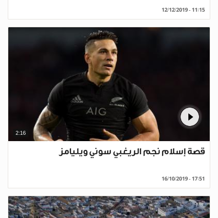
12/12/2019 - 11:15
2:16
قصة إسلام نجم الريغبي سوني ويليامز
16/10/2019 - 17:51