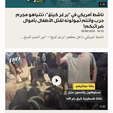
0.30
ناشط أمريكي في "برغر كينغ": نتنياهو مجرم
حرب وأنتم تمولونه لقتل الأطفال بأموال
ضرائبكم!
08/08/2026 - 18:25
ناشط أمريكي داخل مطعم "برغر كينغ": "من المثير للسخ…
0.30