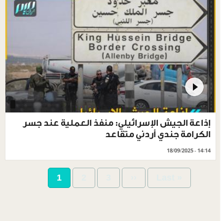
إذاعة الجيش الإسرائيلي: منفذ العملية عند جسر
الكرامة جندي أردني متقاعد
18/09/2025 - 14:14
Pagination
Current
1
Page
2
Page
3
Next
››
Last
Last »
page
page
page