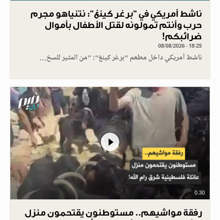
ناشط أمريكي في "برغر كينغ": نتنياهو مجرم
حرب وأنتم تمولونه لقتل الأطفال بأموال
ضرائبكم!
08/08/2026 - 18:25
ناشط أمريكي داخل مطعم "برغر كينغ": "من المثير للسخ…
0.30
رفقة مواشيهم.. مستوطنون يقتحمون منزل