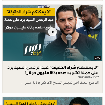
1.00
"لا يمكنكم شراء الحقيقة" عبد الرحمن السيد يرد
على حملة تشويه ضده بـ60 مليون دولار!
08/08/2026 - 18:37
المرشح الديمقراطي لمجلس الشيوخ الأمريكي بولاية ميش…