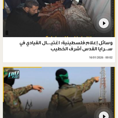
وسائل إعلام فلسطينية: اغتيـ.ــال القيادي في
سـ.ـرايا القدس أشرف الخطيب
16/01/2026 - 00:02