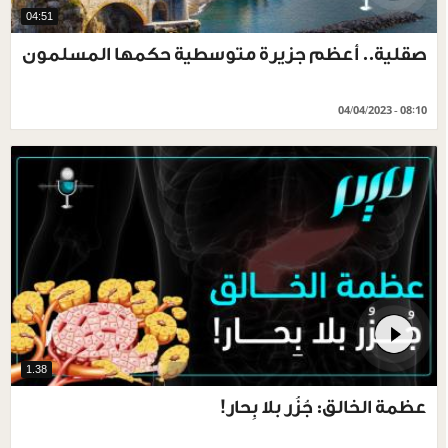
04:51
صقلية.. أعظم جزيرة متوسطية حكمها المسلمون
04/04/2023 - 08:10
1.38
عظمة الخالق: جُزُر بلا بِحار!