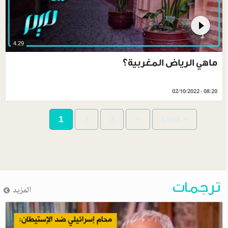
4.29
ماهي الرياض المغربية؟
02/10/2022 - 08:20
Pagination
Current
1
Page
2
Page
3
Next
››
Last
Last »
page
page
page
ترجمات
المزيد