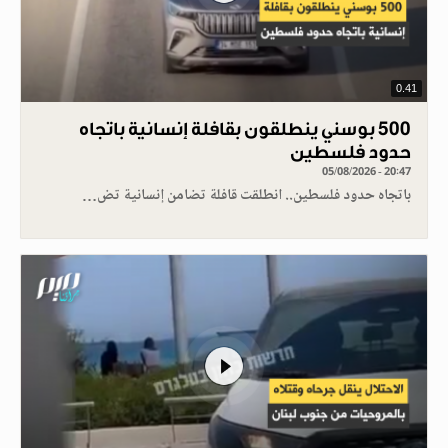
0.41
500 بوسني ينطلقون بقافلة إنسانية باتجاه
حدود فلسطين
05/08/2026 - 20:47
باتجاه حدود فلسطين.. انطلقت قافلة تضامن إنسانية تض…