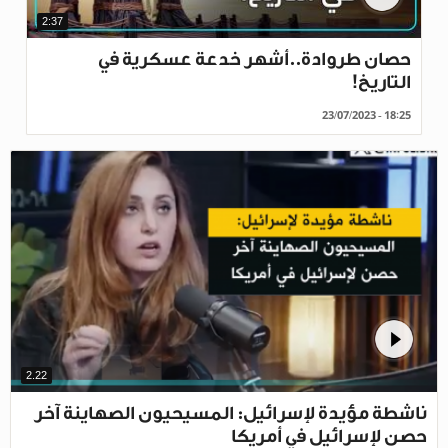
2:37
حصان طروادة..أشهر خدعة عسكرية في
التاريخ!
23/07/2023 - 18:25
2.22
ناشطة مؤيدة لإسرائيل: المسيحيون الصهاينة آخر
حصن لإسرائيل في أمريكا