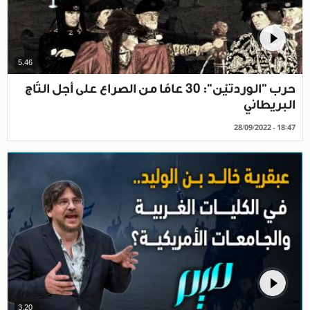
5.46
حرب "الوردتيْن": 30 عامًا من الصراع على أجل التّاج
البريطاني
28/09/2022 - 18:47
3.20