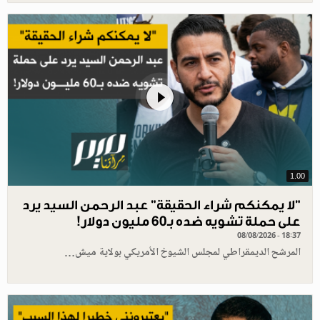
1.00
"لا يمكنكم شراء الحقيقة" عبد الرحمن السيد يرد
على حملة تشويه ضده بـ60 مليون دولار!
08/08/2026 - 18:37
المرشح الديمقراطي لمجلس الشيوخ الأمريكي بولاية ميش…