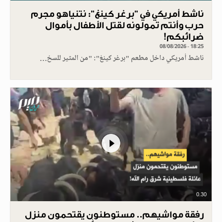
ناشط أمريكي في "برغر كينغ": نتنياهو مجرم
حرب وأنتم تمولونه لقتل الأطفال بأموال
ضرائبكم!
08/08/2026 - 18:25
ناشط أمريكي داخل مطعم "برغر كينغ": "من المثير للسخ…
0.30
رفقة مواشيهم.. مستوطنون يقتحمون منزل