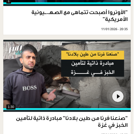
1
"الأونروا أصبحت تتماهى مع الصـهـ.ــيونية
الأمريكية"
11/01/2026 - 20:35
1:30
"صنعنا فرنا من طين بلادنا" مبادرة ذاتية لتأمين
الخبز في غزة