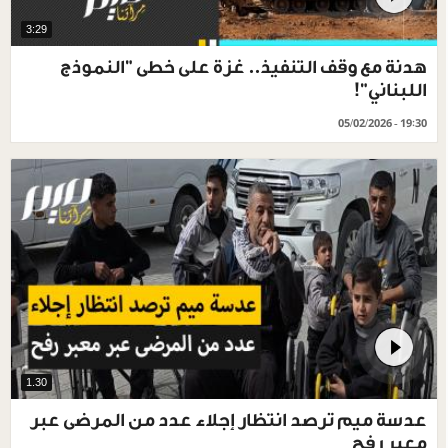
3:29
هدنة مع وقف التنفيذ.. غزة على خطى "النموذج
اللبناني"!
05/02/2026 - 19:30
1.30
عدسة ميم ترصد انتظار إجلاء عدد من المرضى عبر
معبر رفح