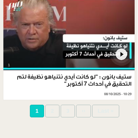
1
ستيف بانون : "لو كانت أيدي نتنياهو نظيفة لتم
التحقيق في أحداث 7 أكتوبر"
08/10/2025 - 10:29
Pagination
Current
1
Page
2
Page
3
Next
››
Last
Last »
page
page
page