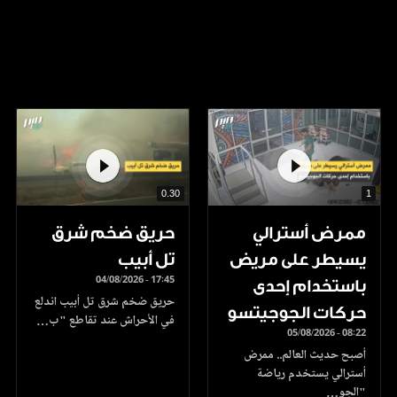
0.30
1
ممرض أسترالي
حريق ضخم شرق
يسيطر على مريض
تل أبيب
04/08/2026 - 17:45
باستخدام إحدى
حريق ضخم شرق تل أبيب اندلع
حركات الجوجيتسو
في الأحراش عند تقاطع "ب…
05/08/2026 - 08:22
أصبح حديث العالم.. ممرض
أسترالي يستخدم رياضة
"الجو…