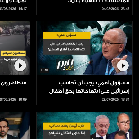
المحتلة لـ112 شهيدا بغزة.
نموت جوعا 
03/08/2026 - 14:17
04/08/2026 - 23:43
0.30
مسؤول أممي: يجب أن تحاسب
متظاهرون ل
إسرائيل على انتهاكاتها بحق أطفال
فلسطين!
28/07/2026 - 10:09
29/07/2026 - 13:34