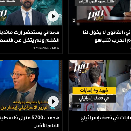
2
: القانون لا يخوّل لنا
ممداني يستحضر إرث مانديلا
 الحرب نتنياهو
الظلم ولم يتخلَّ عن فلسطي
نصمت نحن؟
17/07/2026 - 14:37
1.05
هدمت 5700 منزل فلسط
العام الأخير