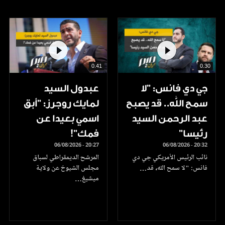
0.41
0.30
جي دي فانس: ”لا
عبدول السيد
سمح الله.. قد يصبح
لمايك روجرز: "أبق
عبد الرحمن السيد
اسمي بعيدا عن
رئيسا”
فمك"!
06/08/2026 - 20:27
06/08/2026 - 20:32
نائب الرئيس الأمريكي جي دي
المرشح الديمقراطي لسباق
فانس: "لا سمح الله، قد…
مجلس الشيوخ عن ولاية
ميشيغ…