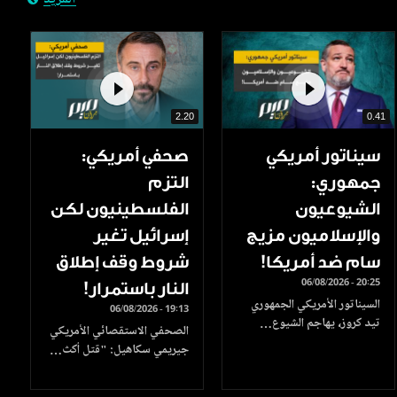
المزيد
2.20
0.41
سيناتور أمريكي
صحفي أمريكي:
جمهوري:
التزم
الشيوعيون
الفلسطينيون لكن
والإسلاميون مزيج
إسرائيل تغير
سام ضد أمريكا!
شروط وقف إطلاق
06/08/2026 - 20:25
النار باستمرار!
السيناتور الأمريكي الجمهوري
06/08/2026 - 19:13
تيد كروز، يهاجم الشيوع…
الصحفي الاستقصائي الأمريكي
جيريمي سكاهيل: "قتل أكث…