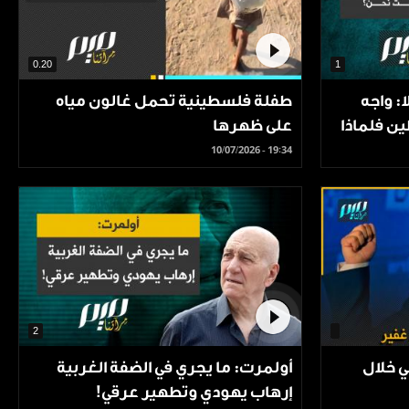
0.20
1
: واجه
طفلة فلسطينية تحمل غالون مياه
ن فلماذا
على ظهرها
10/07/2026 - 19:34
2
يني خلال
أولمرت: ما يجري في الضفة الغربية
إرهاب يهودي وتطهير عرقي!