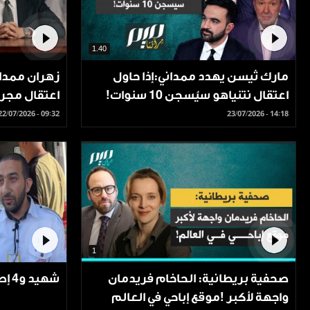
1.40
مارك ثيسن يهدد ممداني:إذا حاول
زهران ممداني
اعتقال نتنياهو سيُسجن 10 سنوات!
اعتقال مجرم
22/07/2026 - 09:32
23/07/2026 - 14:18
1
صحفية بريطانية: الحاخام فريدمان
شهيد و4 إصابات في قصف إسرائيلي
واجهة لأكبر !موقع إباحي في العالم