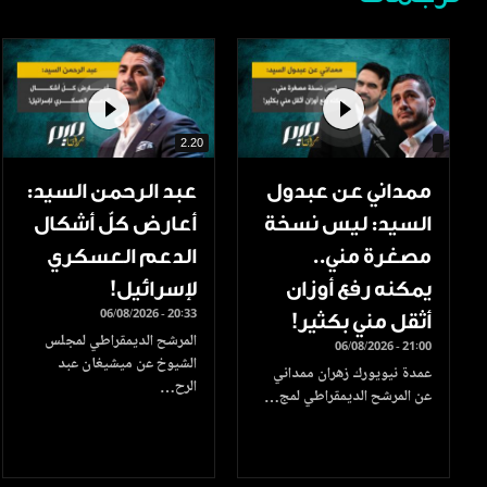
2.20
ممداني عن عبدول
عبد الرحمن السيد:
السيد: ليس نسخة
أعارض كلّ أشكال
مصغرة مني..
الدعم العسكري
يمكنه رفع أوزان
لإسرائيل!
06/08/2026 - 20:33
أثقل مني بكثير!
المرشح الديمقراطي لمجلس
06/08/2026 - 21:00
الشيوخ عن ميشيغان عبد
عمدة نيويورك زهران ممداني
الرح…
عن المرشح الديمقراطي لمج…