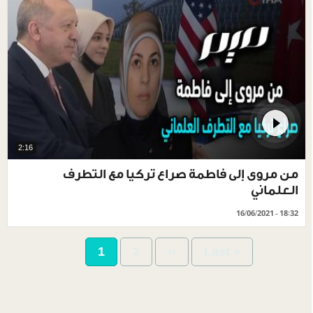
2:16
من مروى إلى فاطمة صراع تركيا مع التطرف
العلماني
16/06/2021 - 18:32
Pagination
Current
1
Page
2
Next
››
Last
Last »
page
page
page