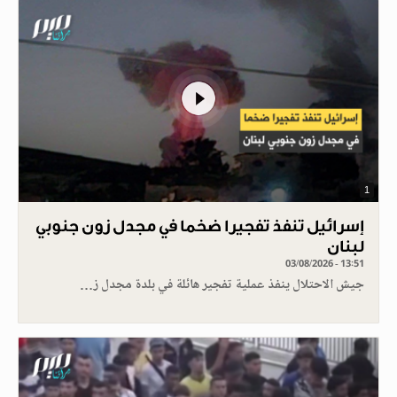
1
إسرائيل تنفذ تفجيرا ضخما في مجدل زون جنوبي
لبنان
03/08/2026 - 13:51
جيش الاحتلال ينفذ عملية تفجير هائلة في بلدة مجدل ز…