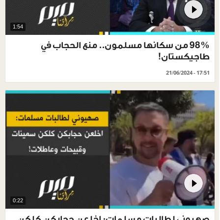
1:54
98% من سكانها مسلمون.. منع الحجاب في
طاجيكستان!‎
21/06/2024 - 17:51
0:22
صهيوني لطالبات مسلمات: اخلعن حجابكن كلكن