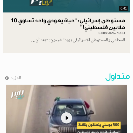
0.41
مستوطن إسرائيلي: "حياة يهودي واحد تساوي 10
ملايين فلسطيني!”
03/08/2026 - 19:33
المحامي والمستوطن الإسرائيلي يهودا شيمون: "بعد أن…
متداول
المزيد