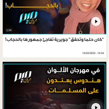
1.54
“كان حلما وتحقق” جويرية تفاجئ جمهورها بالحجاب!
14/04/2023 - 14:54