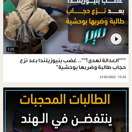
2.03
"""العدالة لهدى!"".. غضب بنيوزيلندا بعد نزع
حجاب طالبة وضربها بوحشية‎‎‎‎"
21/02/2022 - 13:24