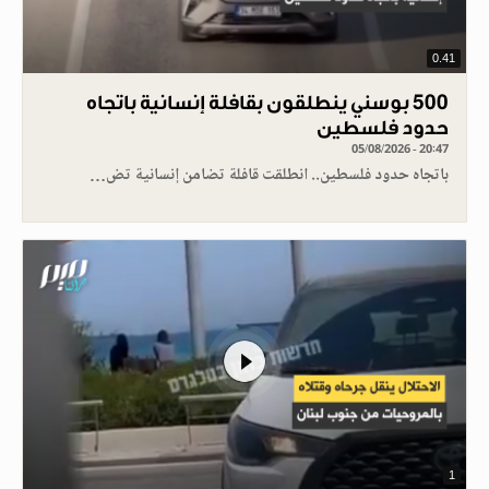
0.41
500 بوسني ينطلقون بقافلة إنسانية باتجاه
حدود فلسطين
05/08/2026 - 20:47
باتجاه حدود فلسطين.. انطلقت قافلة تضامن إنسانية تض…
1