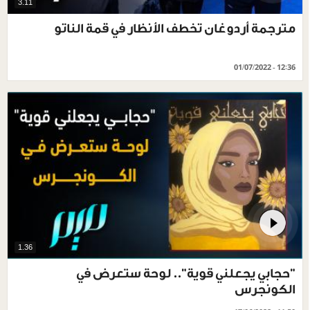
3.11
مترجمة أردوغان تخطف الأنظار في قمة الناتو
01/07/2022 - 12:36
1.36
"حجابي يجعلني قوية".. لوحة ستعرض في
الكونجرس‎‎‎‎‎‎‎‎