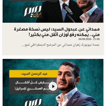
ممداني عن عبدول السيد: ليس نسخة مصغرة
مني.. يمكنه رفع أوزان أثقل مني بكثير!
06/08/2026 - 21:00
عمدة نيويورك زهران ممداني عن المرشح الديمقراطي لمج…