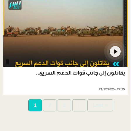
يقاتلون إلى جانب قوات الدعم السريع..
21/12/2025 - 22:25
Pagination
Current
1
Page
2
Page
3
Next
››
Last
Last »
page
page
page