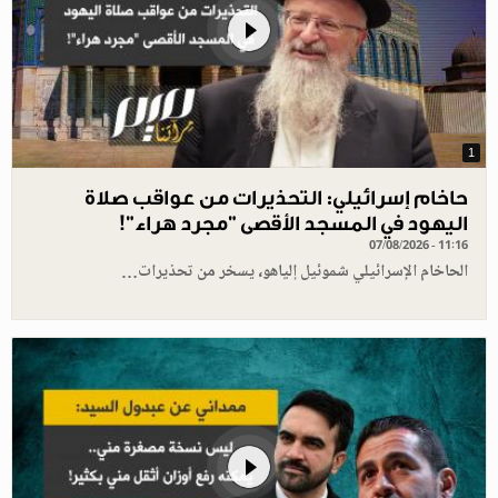
1
حاخام إسرائيلي: التحذيرات من عواقب صلاة
اليهود في المسجد الأقصى "مجرد هراء"!
07/08/2026 - 11:16
الحاخام الإسرائيلي شموئيل إلياهو، يسخر من تحذيرات…