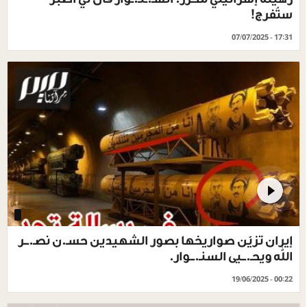
ستُفرج!
07/07/2025 - 17:31
إيران تزيّن صواريخها بصور الشهيدين حسـ.ن نصـ.ــر
الله ويحـ.ــيى السنـ.ــوار.
19/06/2025 - 00:22