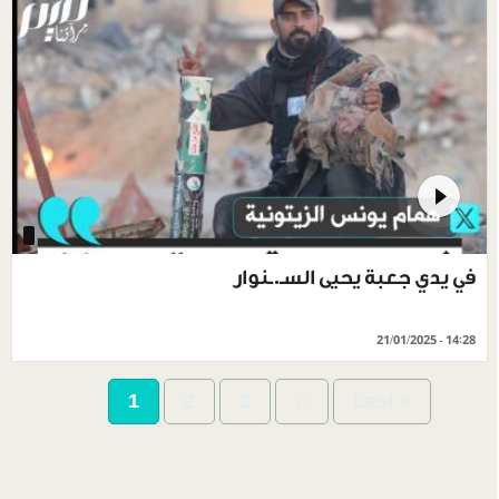
في يدي جعبة يحيى السـ.ـنوار
21/01/2025 - 14:28
Pagination
Current
1
Page
2
Page
3
Next
››
Last
Last »
page
page
page