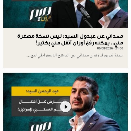
ممداني عن عبدول السيد: ليس نسخة مصغرة
مني.. يمكنه رفع أوزان أثقل مني بكثير!
06/08/2026 - 21:00
عمدة نيويورك زهران ممداني عن المرشح الديمقراطي لمج…