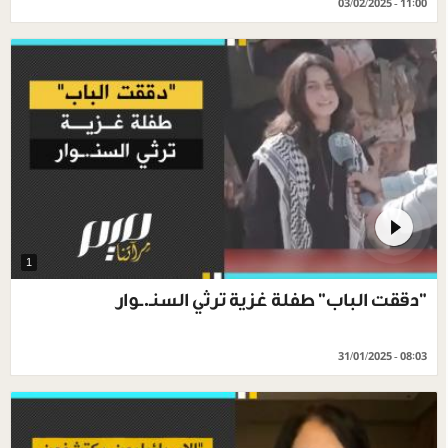
03/02/2025 - 11:00
1
"دققت الباب" طفلة غزية ترثي السنـ.ـوار
31/01/2025 - 08:03