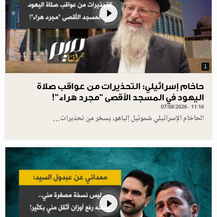
1
حاخام إسرائيلي: التحذيرات من عواقب صلاة
اليهود في المسجد الأقصى "مجرد هراء"!
07/08/2026 - 11:16
الحاخام الإسرائيلي شموئيل إلياهو، يسخر من تحذيرات…