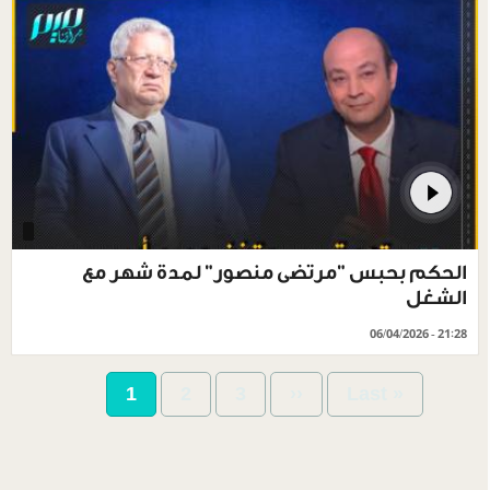
الحكم بحبس "مرتضى منصور" لمدة شهر مع
الشغل
06/04/2026 - 21:28
Pagination
Current
1
Page
2
Page
3
Next
››
Last
Last »
page
page
page