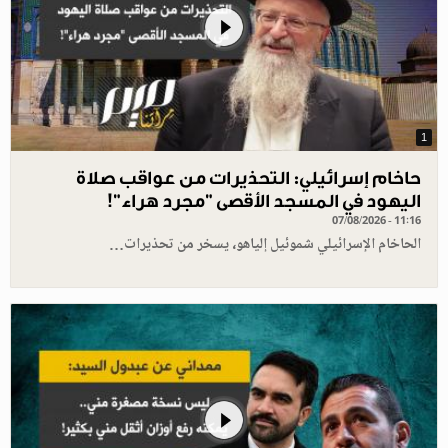
1
حاخام إسرائيلي: التحذيرات من عواقب صلاة
اليهود في المسجد الأقصى "مجرد هراء"!
07/08/2026 - 11:16
الحاخام الإسرائيلي شموئيل إلياهو، يسخر من تحذيرات…