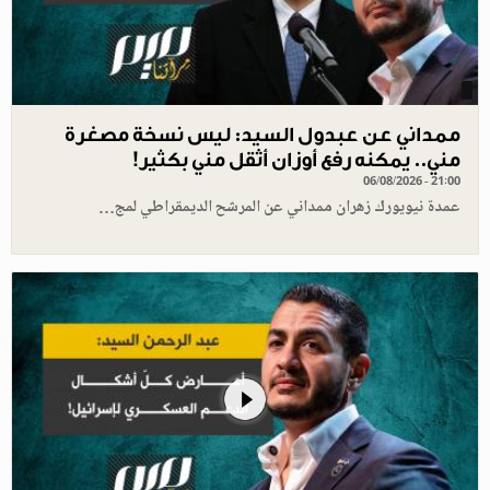
ممداني عن عبدول السيد: ليس نسخة مصغرة
مني.. يمكنه رفع أوزان أثقل مني بكثير!
06/08/2026 - 21:00
عمدة نيويورك زهران ممداني عن المرشح الديمقراطي لمج…