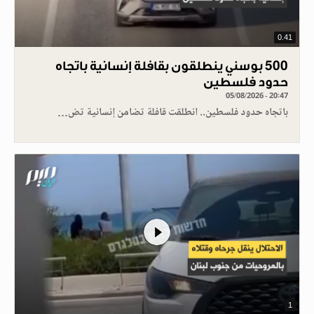
0.41
500 بوسني ينطلقون بقافلة إنسانية باتجاه
حدود فلسطين
05/08/2026 - 20:47
باتجاه حدود فلسطين.. انطلقت قافلة تضامن إنسانية تض…
1