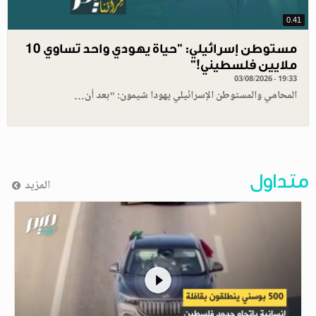
0.41
مستوطن إسرائيلي: "حياة يهودي واحد تساوي 10
ملايين فلسطيني!”
03/08/2026 - 19:33
المحامي والمستوطن الإسرائيلي يهودا شيمون: "بعد أن…
متداول
المزيد