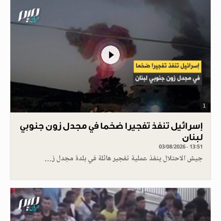
1
إسرائيل تنفذ تفجيرا ضخما في مجدل زون جنوبي
لبنان
03/08/2026 - 13:51
جيش الاحتلال ينفذ عملية تفجير هائلة في بلدة مجدل ز…