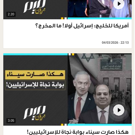
2.20
أمريكا للخليج: إسرائيل أولا! ما المخرج؟
04/03/2026 - 22:13
3.05
هكذا صارت سيناء بوابة نجاة للإسرائيليين!