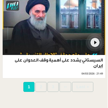
السيستاني يشدد على أهمية وقف العدوان على
إيران
04/03/2026 - 21:49
Pagination
Current
1
Page
2
Page
3
Next
››
Last
Last »
page
page
page