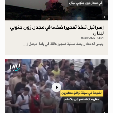
1
إسرائيل تنفذ تفجيرا ضخما في مجدل زون جنوبي
لبنان
03/08/2026 - 13:51
جيش الاحتلال ينفذ عملية تفجير هائلة في بلدة مجدل ز…