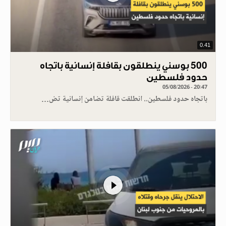
0.41
500 بوسني ينطلقون بقافلة إنسانية باتجاه
حدود فلسطين
05/08/2026 - 20:47
باتجاه حدود فلسطين.. انطلقت قافلة تضامن إنسانية تض…