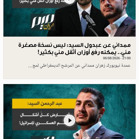
ممداني عن عبدول السيد: ليس نسخة مصغرة
مني.. يمكنه رفع أوزان أثقل مني بكثير!
06/08/2026 - 21:00
عمدة نيويورك زهران ممداني عن المرشح الديمقراطي لمج…