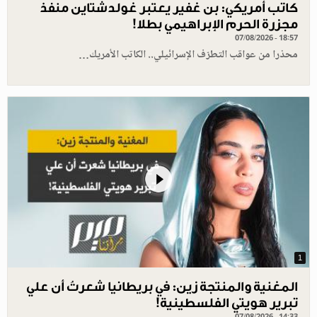
كاتب أمريكي: بن غفير يعتبر غولدشتاين منفذ
مجزرة الحرم الإبراهيمي بطلا!
07/08/2026 - 18:57
محذرا من عواقب التطرّف الإسرائيلي.. الكاتب الأمريك…
1
المغنية والمنتجة زين: في بريطانيا شعرتُ أن علي
تبرير هويتي الفلسطينية!
07/08/2026 - 14:33