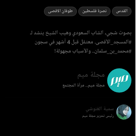
القدس
نصرة فلسطين
طوفان الاقصى
بصوت شجي، الشاب السعودي وهيب الشيخ ينشد لـ
#المسجد_الأقصى. معتقل قبل 4 أشهر في سجون
#محمد_بن_سلمان.. والأسباب مجهولة!
مجلة ميم
مجلة ميم.. مرآة المجتمع
سمية الغنوشي
رئيس تحرير مجلة ميم