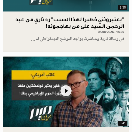
1.30
"يعتبرونني خطيرا لهذا السبب" رد ناري من عبد
الرحمن السيد على من يهاجمونه!
08/08/2026 - 18:25
في رسالة نارية ومباشرة، يواجه المرشح الديمقراطي لم…
0.41