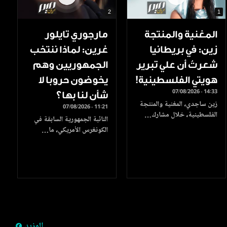
2
1
المغنية والمنتجة
مارجوري تايلور
زين: في بريطانيا
غرين: لماذا ننتخب
شعرتُ أن علي تبرير
الجمهوريين وهم
هويتي الفلسطينية!
يخوضون حروبا لا
07/08/2026 - 14:33
شأن لنا بها؟
زين ساجدي، المغنية والمنتجة
07/08/2026 - 11:21
الفلسطينية، خلال مشارك…
النائبة الجمهورية السابقة في
الكونغرس الأمريكي، ما…
المزيد