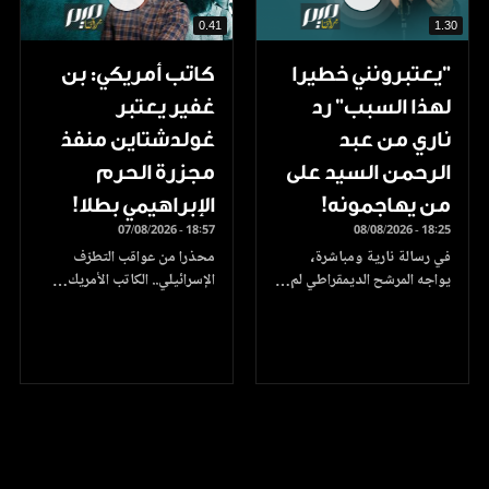
0.41
1.30
"يعتبرونني خطيرا
كاتب أمريكي: بن
لهذا السبب" رد
غفير يعتبر
ناري من عبد
غولدشتاين منفذ
الرحمن السيد على
مجزرة الحرم
من يهاجمونه!
الإبراهيمي بطلا!
07/08/2026 - 18:57
08/08/2026 - 18:25
في رسالة نارية ومباشرة،
محذرا من عواقب التطرّف
يواجه المرشح الديمقراطي لم…
الإسرائيلي.. الكاتب الأمريك…