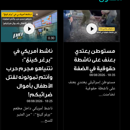
0.30
مستوطن يعتدي
ناشط أمريكي في
بعنف على ناشطة
"برغر كينغ":
حقوقية في الضفة
نتنياهو مجرم حرب
08/08/2026 - 18:35
وأنتم تمولونه لقتل
مستوطن إسرائيلي يعتدي بعنف
الأطفال بأموال
على ناشطة حقوقية
ضرائبكم!
تضامنت…
08/08/2026 - 18:25
ناشط أمريكي داخل مطعم
"برغر كينغ": "من المثير
للسخ…