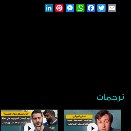
LinkedIn
Pinterest
Messenger
WhatsApp
Facebook
Twitter
Email
ترجمات