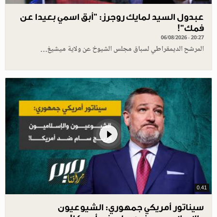
عبدول السيد لمايك روجرز: "أبق اسمي بعيدا عن
فمك"!
06/08/2026 - 20:27
المرشح الديمقراطي لسباق مجلس الشيوخ عن ولاية ميشيغ…
0.41
سيناتور أمريكي جمهوري: الشيوعيون