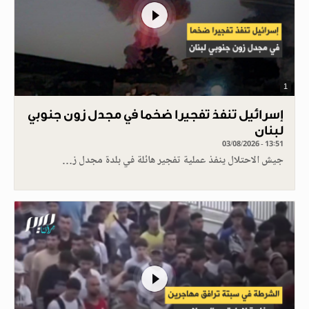
1
إسرائيل تنفذ تفجيرا ضخما في مجدل زون جنوبي
لبنان
03/08/2026 - 13:51
جيش الاحتلال ينفذ عملية تفجير هائلة في بلدة مجدل ز…