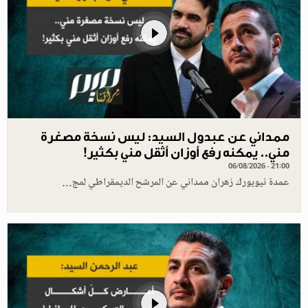
ممداني عن عبدول السيد: ليس نسخة مصغرة
مني.. يمكنه رفع أوزان أثقل مني بكثير!
06/08/2026 - 21:00
عمدة نيويورك زهران ممداني عن المرشح الديمقراطي لمج…